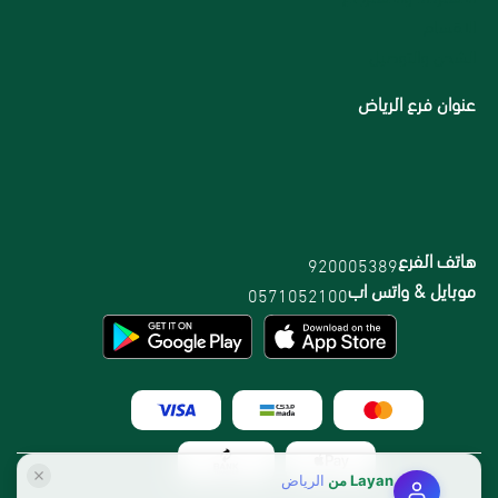
الاقسام
الشحن والتوصيل
عنوان فرع الرياض
هاتف الفرع
920005389
موبايل & واتس اب
0571052100
Layan
من
الرياض