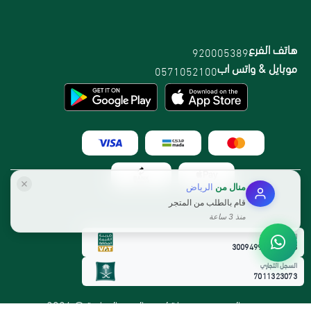
هاتف الفرع
920005389
موبايل & واتس اب
0571052100
منال
من
الرياض
قام بالطلب من المتجر
منذ 3 ساعة
الرقم الضريبي:
300949912800003
السجل التجاري
7011323073
جميع الحقوق محفوظة لمتجر القمم الوطنية @ 2026