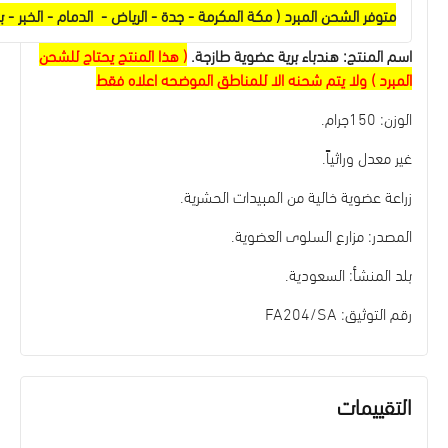
متوفر الشحن المبرد ( مكة المكرمة - جدة - الرياض - الدمام - الخبر - ب
اسم المنتج: هندباء برية عضوية طازجة.
( هذا المنتج يحتاج للشحن
المبرد ) ولا يتم شحنه الا للمناطق الموضحه اعلاه فقط
الوزن: 150جرام.
غير معدل وراثياً.
زراعة عضوية خالية من المبيدات الحشرية.
المصدر: مزارع السلوى العضوية.
بلد المنشأ: السعودية.
رقم التوثيق: FA204/SA
التقييمات