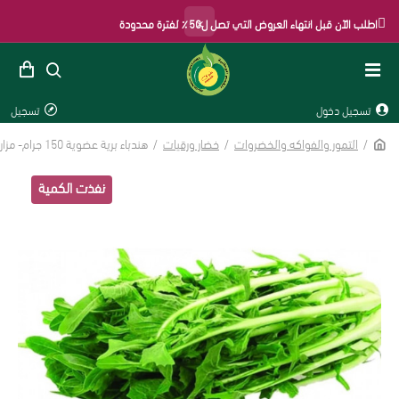
×
اطلب الآن قبل انتهاء العروض التي تصل ل50٪ لفترة محدودة
تسجيل دخول
تسجيل
الرئيسية
التمور والفواكه والخضروات
خضار ورقيات
هندباء برية عضوية 150 جرام- مزارع السلوى الزراعية