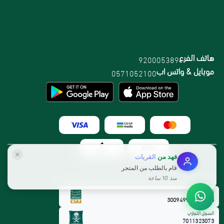
هاتف الفرع
920005389
موبايل & واتس اب
0571052100
فهد
من
القريات
قام بالطلب من المتجر
منذ 10 ساعة
الرقم الضريبي:
300949912800003
السجل التجاري
7011323073