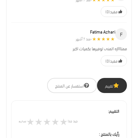
مفيد
(0)
Fatima Azhari
F
★★★★★
★★★★★
منذ 7 أشهر
•
ممتاااازه اتمنى توفيرها بكميات اكبر
مفيد
(0)
تقييم
استفسار عن المنتج
التقييم:
★
★
★
★
★
جيد جدا
سيء
رأيك بالمنتج :