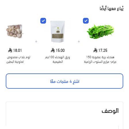
يُباع معها أيضًا
+
+
18.01
15.00
17.25
هندباء برية عضوية 150
ورق الهندباء 100جم
ثوم بلدي مفحوص طبق
جرام- مزارع السلوى الزراعية
الطبيعية
تعاونية البطين
اشترِ 4 منتجات معًا
الوصف