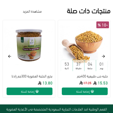
منتجات ذات صلة
مشاهدة المزيد
-10 %
52
37
04
01
يوم
ساعة
دقيقة
ثانية
حلبه حب طبيعية 400جم
بذور الحلبة العضوية 300جم زادنا
13.80
15.53
17.25
إضافة للسلة
إضافة للسلة
القمم الوطنية احد العلامات التجارية السعودية المتخصصة في الأغذية العضوية