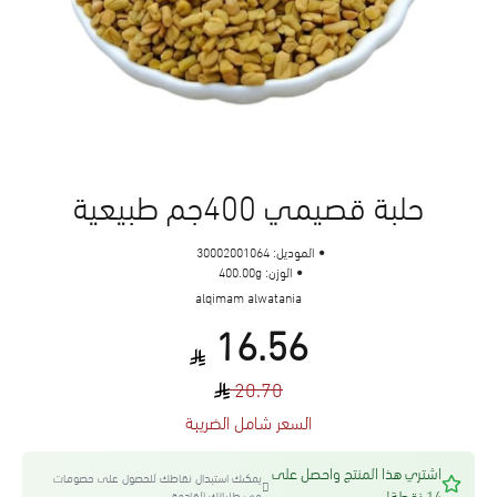
حلبة قصيمي 400جم طبيعية
الموديل:
30002001064
الوزن:
400.00g
alqimam alwatania
16.56
20.70
السعر شامل الضريبة
اشتري هذا المنتج واحصل على
يمكنك استبدال نقاطك للحصول على خصومات
14 نقطة!
في طلباتك القادمة