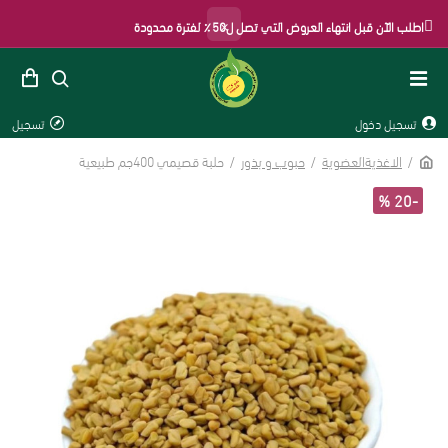
×
اطلب الآن قبل انتهاء العروض التي تصل ل50٪ لفترة محدودة
تسجيل دخول
تسجيل
الاغذيةالعضوية
حبوب و بذور
حلبة قصيمي 400جم طبيعية
-20 %