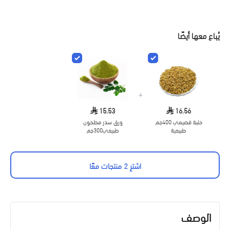
يُباع معها أيضًا
+
15.53
16.56
حلبة قصيمي 400جم
ورق سدر مطحون
طبيعية
طبيعي300جم
اشترِ 2 منتجات معًا
الوصف