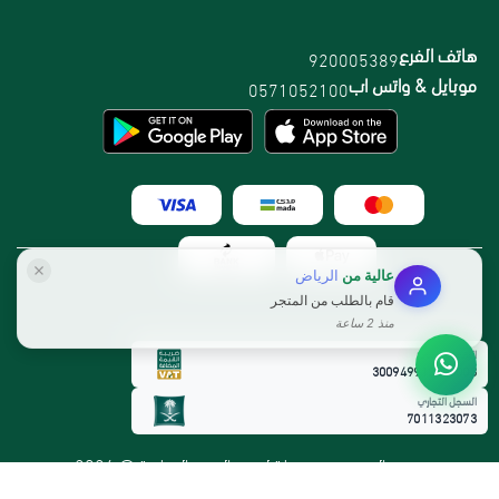
هاتف الفرع
920005389
موبايل & واتس اب
0571052100
عالية
من
الرياض
قام بالطلب من المتجر
منذ 2 ساعة
الرقم الضريبي:
300949912800003
السجل التجاري
7011323073
جميع الحقوق محفوظة لمتجر القمم الوطنية @ 2026
طور بواسطة
متجرة
حلبة قصيمي 400جم طبيعية