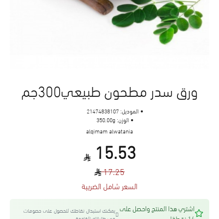
ورق سدر مطحون طبيعي300جم
الموديل:
21474838107
الوزن:
350.00g
alqimam alwatania
15.53
17.25
السعر شامل الضريبة
اشتري هذا المنتج واحصل على
يمكنك استبدال نقاطك للحصول على خصومات
14 نقطة!
في طلباتك القادمة