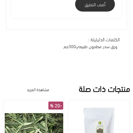
أضف التعليق
الكلمات الدليليلة :
ورق سدر مطحون طبيعي300جم
منتجات ذات صلة
مشاهدة المزيد
-20 %