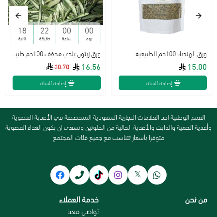
17
22
00
00
يوم
ساعة
دقيقة
ثانية
ورق الهندباء 100جم الطبيعية
ورق زيتون بلدي مجفف 100جم طبيعي
16.56
15.00
20.70
إضافة للسلة
إضافة للسلة
القمم الوطنية احد العلامات التجارية السعودية المتخصصة في الأغذية العضوية
وأغذية الحمية والدايت والأغذية الخالية من الجلوتين ونسعى ان يكون الغذاء العضوية
متوفرا بأسعار تتناسب مع جميع فئات المجتمع
من نحن
خدمة العملاء
سياسة الاستبدال و الاسترجاع
تواصل معنا