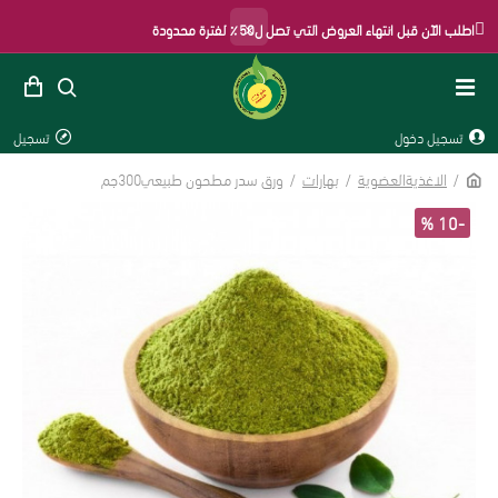
×
اطلب الآن قبل انتهاء العروض التي تصل ل50٪ لفترة محدودة
تسجيل دخول
تسجيل
الاغذيةالعضوية
بهارات
ورق سدر مطحون طبيعي300جم
-10 %