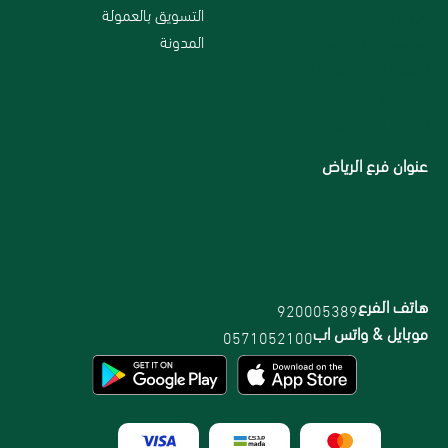
من نحن
التسويق بالعمولة
سياسة الخصوصية
المدونة
الاسترداد والاسترجاع
الاقسام
الشحن والتوصيل
عنوان فرع الرياض
هاتف الفرع
920005389
موبايل & واتس اب
0571052100