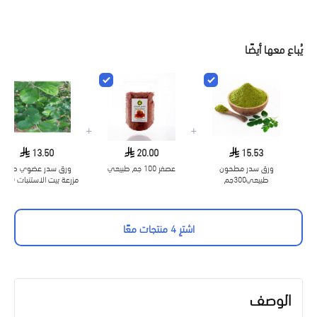
يُباع معها أيضًا
+
+
13.50
20.00
15.53
ورق سدر مطحون
عصفر 100 جم طبيعي
ورق سدر عضوي طازج
طبيعي300جم
مزرعة بيت الاستنبات ( طب
)
اشترِ 4 منتجات معًا
الوصف