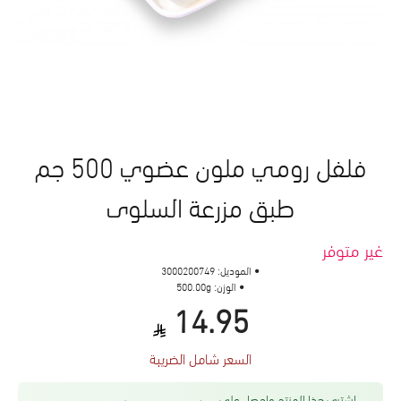
فلفل رومي ملون عضوي 500 جم
طبق مزرعة السلوى
غير متوفر
الموديل:
3000200749
الوزن:
500.00g
14.95
السعر شامل الضريبة
اشتري هذا المنتج واحصل على