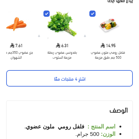
+
+
7.61
6.31
14.95
فلفل رومي ملون عضوي
بقدونس عضوي ربطة
جزر عضوي 350جم مزرعة
500 جم طبق مزرعة
مزرعة السلوى
الشهوان
السلوى
اشترِ 4 منتجات معًا
الوصف
.
اسم المنتج
:
فلفل رومي ملون
عضوي
الوزن
:
500
جرام
.