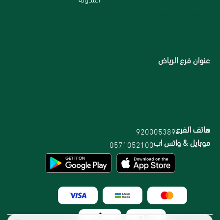
الاسترداد والاسترجاع
الاقسام
الشحن والتوصيل
عنوان فرع الرياض
هاتف الفرع
920005389
موبايل & واتس اب
0571052100