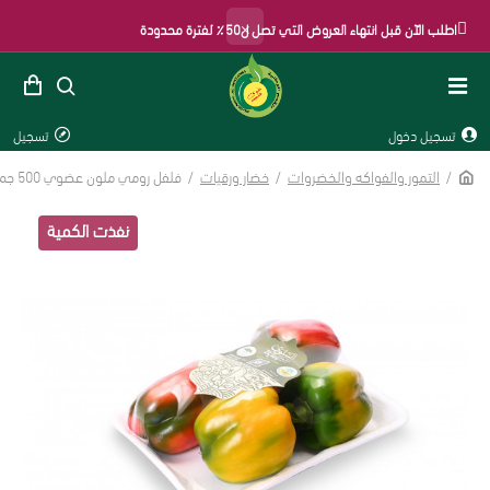
×
اطلب الآن قبل انتهاء العروض التي تصل ل50٪ لفترة محدودة
تسجيل دخول
تسجيل
الرئيسية
التمور والفواكه والخضروات
خضار ورقيات
فلفل رومي ملون عضوي 500 جم طبق مزرعة السلوى