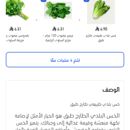
+
+
6.31
6.31
6.90
خس بلدي طبيعي طازج
جرجير عضوي 100 جرام -
بقدونس عضوي ربطة
طبق
مزارع السلوى الزراعية
مزرعة السلوى
العضوية
اشترِ 4 منتجات معًا
الوصف
خس بلدي طبيعي طازج طبق
الخس البلدي الطازج طبق هو
الخيار الأمثل لإضافة
نكهة منعشة وقيمة غذائية إلى وجباتك. يتميز الخس
البلدي بقوامه المقرمش وأوراقه الخضراء الغنية بالماء