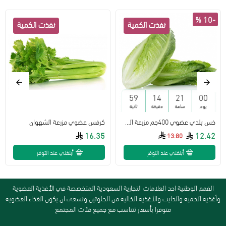
-10 %
58
14
21
00
يوم
ساعة
دقيقة
ثانية
خس بلدي عضوي 400جم مزرعة الشهوان
كرفس عضوي مزرعة الشهوان
16.35
12.42
13.80
أبلغني عند التوفر
أبلغني عند التوفر
القمم الوطنية احد العلامات التجارية السعودية المتخصصة في الأغذية العضوية
وأغذية الحمية والدايت والأغذية الخالية من الجلوتين ونسعى ان يكون الغذاء العضوية
متوفرا بأسعار تتناسب مع جميع فئات المجتمع