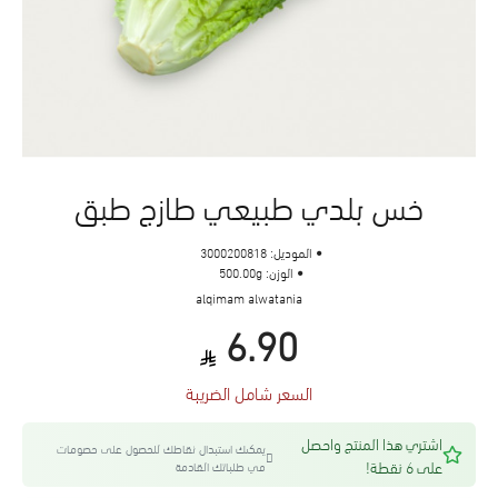
خس بلدي طبيعي طازج طبق
الموديل:
3000200818
الوزن:
500.00g
alqimam alwatania
6.90
السعر شامل الضريبة
اشتري هذا المنتج واحصل
يمكنك استبدال نقاطك للحصول على خصومات
على 6 نقطة!
في طلباتك القادمة