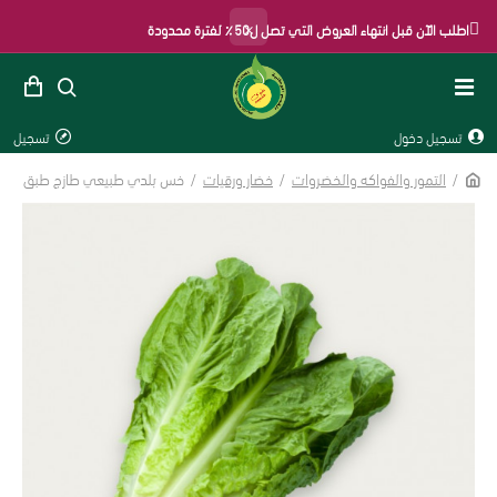
×
اطلب الآن قبل انتهاء العروض التي تصل ل50٪ لفترة محدودة
تسجيل دخول
تسجيل
التمور والفواكه والخضروات
خضار ورقيات
خس بلدي طبيعي طازج طبق