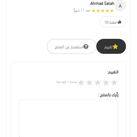
Ahmad Salah
A
★★★★★
★★★★★
منذ 11 شهرًا
•
مفيد
(0)
تقييم
استفسار عن المنتج
التقييم:
★
★
★
★
★
سيء – جيد جدا
رأيك بالمنتج :