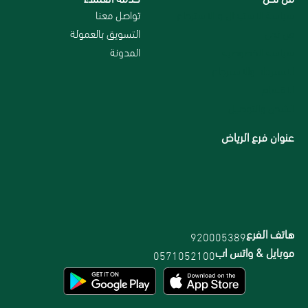
سياسة الاستبدال و الاسترجاع
تواصل معنا
من نحن
التسويق بالعمولة
سياسة الخصوصية
المدونة
الاسترداد والاسترجاع
الاقسام
الشحن والتوصيل
عنوان فرع الرياض
هاتف الفرع
920005389
موبايل & واتس اب
0571052100