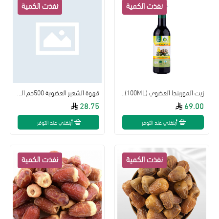
زيت المورينجا العضوي (100ML) القمم
قهوة الشعير العضوية 500جم القمم الوطنية
28.75
69.00
أبلغني عند التوفر
أبلغني عند التوفر