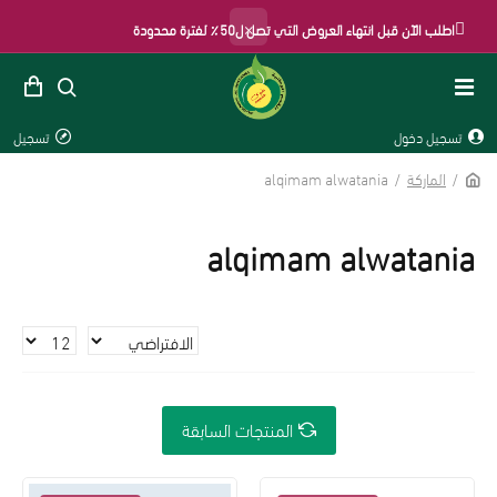
×
اطلب الآن قبل انتهاء العروض التي تصل ل50٪ لفترة محدودة
تسجيل دخول
تسجيل
الماركة
alqimam alwatania
alqimam alwatania
المنتجات السابقة