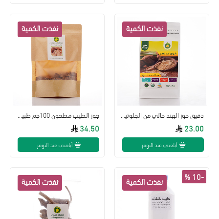
دقيق جوز الهند خالي من الجلوتين عضوي 500جم القمم الوطنية
جوز الطيب مطحون 100جم طبيعي
34.50
23.00
أبلغني عند التوفر
أبلغني عند التوفر
-10 %