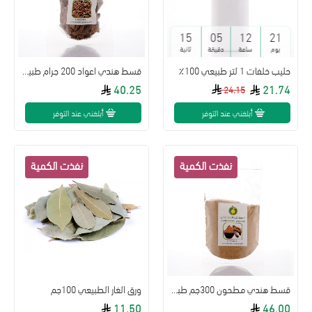
15
05
12
21
يوم
ساعة
دقيقة
ثانية
حليب خلفات 1 لتر طبيعي 100٪؜
قسط هندي اعواد 200 جرام طبيعي
40.25
21.74
24.15
أبلغني عند التوفر
أبلغني عند التوفر
قسط هندي مطحون 300جم طبيعي
ورق الغار الطبيعي 100جم
11.50
46.00