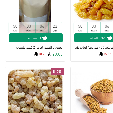
49
33
06
22
49
33
06
ساعة
دقيقة
ثانية
يوم
ساعة
دقيقة
ثانية
إضافة للسلة
إضافة للسلة
زبيب اصفر امريكي 400 جم درجة اولى طبيعي
دقيق بر القمح الكامل 2 كجم طبيعي
23.00
28.75
25.30
-20 %