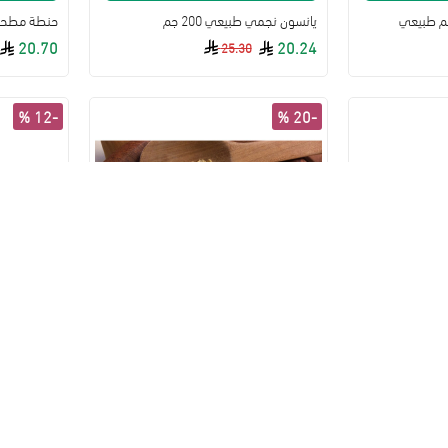
يانسون نجمي طبيعي 200 جم
حنطة مطحونة ط
20.70
20.24
25.30
-12 %
-20 %
22
49
33
06
22
49
3
قيقة
ثانية
يوم
ساعة
دقيقة
ثانية
يوم
سلة
إضافة للسلة
زيت الحبة السوداء الطبيعي 100مل القمم الوطنية
شعير حب طبيعي 1كجم
زنجبيل مطحون 250جم
18.22
13.80
17.25