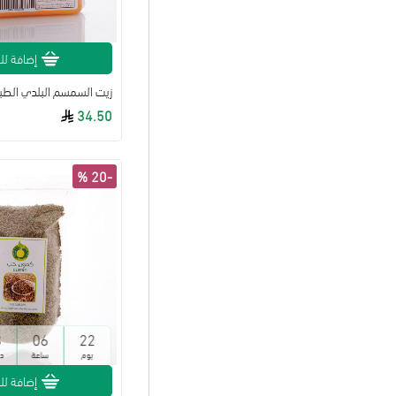
طحين ومتطلبات الخبز
عسل عضوي ومنتجاته
إضافة لل
نظام الكيتو دايت
زيت السمسم البلدي الطبيعي 
34.50
مشروبات
العناية الشخصية
-20 %
الأصناف المميزة
الالبان ومشتقاتها
التمور ومشتقاتها
خال من الغلوتين
عرض الكل
3
06
22
يوم
ساعة
د
إضافة لل