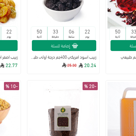
22
49
33
06
22
49
3
قيقة
ثانية
يوم
ساعة
دقيقة
ثانية
يوم
سلة
إضافة للسلة
زبيب اسود امريكي 400جم درجة اولى طبيعي
22.77
20.24
25.30
-10 %
-20 %