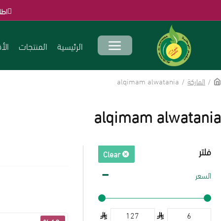
اطلب الآن قبل انتها
الرئيسية
المنتجات
الأ
الماركة
alqimam alwatania
alqimam alwatania
فلتر
Clear
السعر