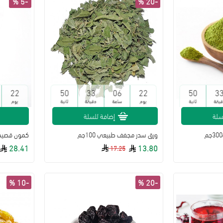
-5 %
-20 %
22
49
33
06
22
49
3
قيقة
ثانية
يوم
ساعة
دقيقة
ثانية
يوم
سلة
إضافة للسلة
ورق سدر مجفف طبيعي 100جم
كمون قصيمي مطح
28.41
13.80
17.25
-10 %
-20 %