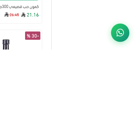
كمون حب قصيمي 300جم طبيعي
21.16
26.45
-30 %
3
06
22
يوم
ساعة
د
إضافة لل
32.20
46.00