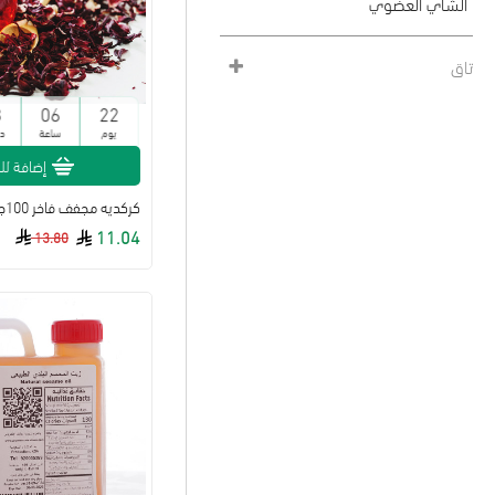
الشاي العضوي
العناية بالبشرة
تاق
العناية بالشعر
3
06
22
القهوة العضوية
يوم
ساعة
د
اللحوم ومشتقاتها
إضافة لل
المكسرات والفواكة المجفف
كركديه مجفف فاخر 100جم طبيعي
المنتجات المميزة
11.04
13.80
بهارات
توابل عضوية
حبوب و بذور
خال من الجلوتين
خبز الكيتو
خضار ورقيات
صلصات وتوابل