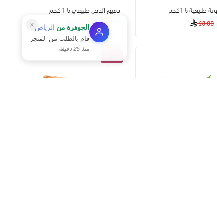
بيعية 1.5كجم
دقيق الدخن طبيعي 1.5 كجم
22.77
25.30
23.00
الجوهرة
من
الرياض
قام بالطلب من المتجر
منذ 25 دقيقة
-5 %
49
33
06
22
49
33
06
ساعة
دقيقة
ثانية
يوم
ساعة
دقيقة
ثانية
إضافة للسلة
إضافة للسلة
 طبيعي
قرفه اعواد سيلاني 100جم طبيعية
24.04
25.30
20.70