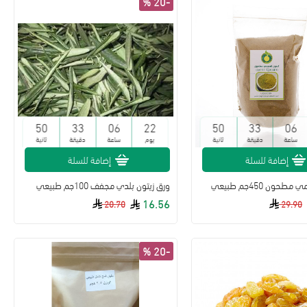
-20 %
49
33
06
22
49
33
06
ساعة
دقيقة
ثانية
يوم
ساعة
دقيقة
ثانية
إضافة للسلة
إضافة للسلة
ون 450جم طبيعي
ورق زيتون بلدي مجفف 100جم طبيعي
16.56
20.70
29.90
-20 %