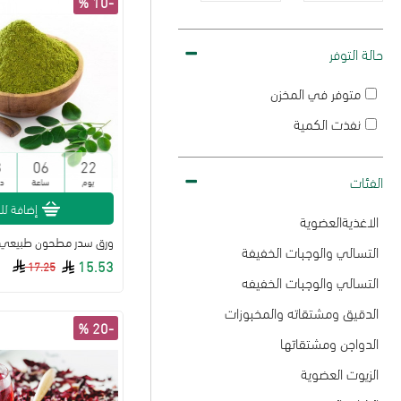
-10 %
حالة التوفر
متوفر في المخزن
نفذت الكمية
3
06
22
الفئات
يوم
ساعة
د
إضافة لل
الاغذيةالعضوية
ورق سدر مطحون طبيعي300جم
التسالي والوجبات الخفيفة
15.53
17.25
التسالي والوجبات الخفيفه
الدقيق ومشتقاته والمخبوزات
-20 %
الدواجن ومشتقاتها
الزيوت العضوية