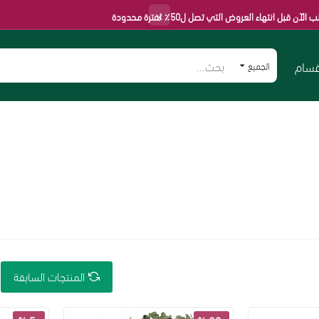
×
ء العروض التي تصل ل50٪ لفترة محدودة
قسام
الجميع
المنتجات السابقة