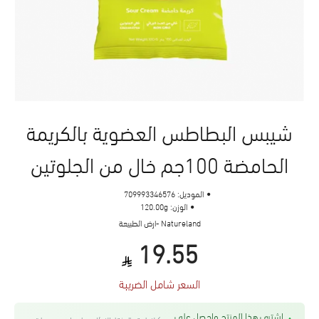
شيبس البطاطس العضوية بالكريمة
الحامضة 100جم خال من الجلوتين
الموديل:
709993346576
الوزن:
120.00g
Natureland -ارض الطبيعة
19.55
السعر شامل الضريبة
اشتري هذا المنتج واحصل على