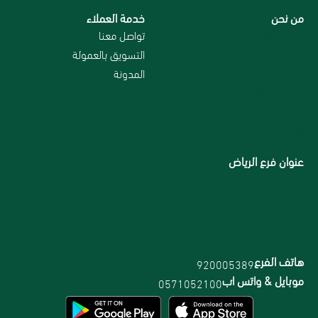
من نحن
خدمة العملاء
سياسة الاستبدال و الاسترجاع
تواصل معنا
من نحن
التسويق بالعمولة
سياسة الخصوصية
المدونة
الاسترداد والاسترجاع
الاقسام
الشحن والتوصيل
عنوان فرع الرياض
هاتف الفرع
920005389
موبايل & واتس اب
0571052100