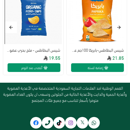
شيبس البطاطس-بابريكا 100جم عضوي ارض الطبيعة
شيبس البطاطس - ملح بحري عضوي 100جم - بوناتو - خالي من الجلوتين
19.55
21.85
إضافة للسلة
أبلغني عند التوفر
القمم الوطنية احد العلامات التجارية السعودية المتخصصة في الأغذية العضوية
وأغذية الحمية والدايت والأغذية الخالية من الجلوتين ونسعى ان يكون الغذاء العضوية
متوفرا بأسعار تتناسب مع جميع فئات المجتمع