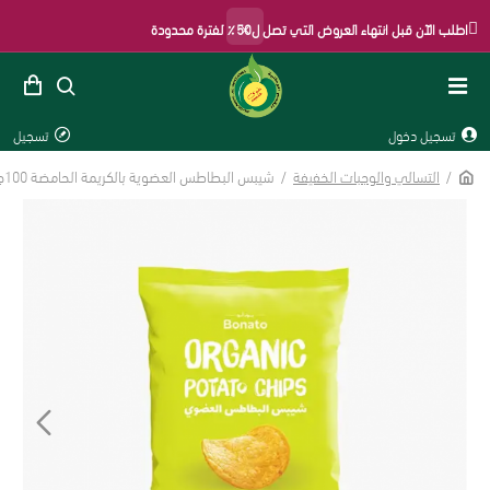
×
اطلب الآن قبل انتهاء العروض التي تصل ل50٪ لفترة محدودة
تسجيل دخول
تسجيل
التسالي والوجبات الخفيفة
شيبس البطاطس العضوية بالكريمة الحامضة 100جم خال من الجلوتين