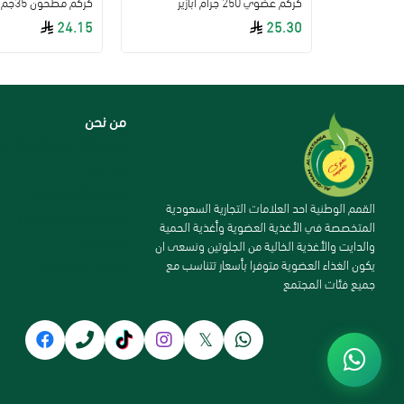
مسحوق الكركم عضوي 150جم منتج الطبيعة
كركم عضوي 250 جرام ابازير
24.15
25.30
من نحن
سياسة الاستبدال و الاست
من نحن
سياسة الخصوصية
القمم الوطنية احد العلامات التجارية السعودية
الاسترداد والاسترجاع
المتخصصة في الأغذية العضوية وأغذية الحمية
الاقسام
والدايت والأغذية الخالية من الجلوتين ونسعى ان
الشحن والتوصيل
يكون الغذاء العضوية متوفرا بأسعار تتناسب مع
جميع فئات المجتمع