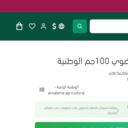
الوطنية
628106255
الوطنية الزراعية -
alwatania agricultural
واحصل على 16
يمكنك استبدال نقاطك للحصول على خصومات في طلباتك
القادمة