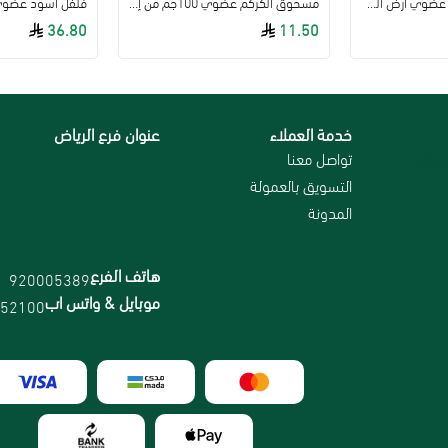
كركم مطحون 35جم عضوي أرض الطبيعة
مسحوق الكركم عضوي 100جم من إيست ويست
فلفل اسود عضوي حب 200ج
36.80
11.50
خدمة العملاء
عنوان فرع الرياض
رجاع
تواصل معنا
التسويق بالعمولة
المدونة
هاتف الفرع
920005389
موبايل & واتس اب
52100