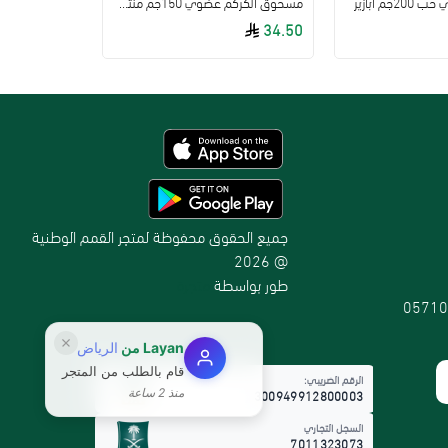
م ابازير
مسحوق الكركم عضوي 150جم منتج الطبيعة
34.50
جميع الحقوق محفوظة لمتجر القمم الوطنية
@ 2026
طور بواسطة
متجرة
05710
Layan
من
الرياض
قام بالطلب من المتجر
الرقم الضريبي:
300949912800003
منذ 2 ساعة
السجل التجاري
7011323073