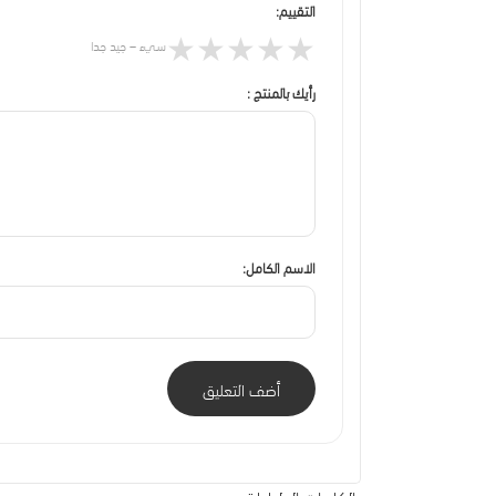
التقييم:
★
★
★
★
★
سيء – جيد جدا
رأيك بالمنتج :
الاسم الكامل:
أضف التعليق