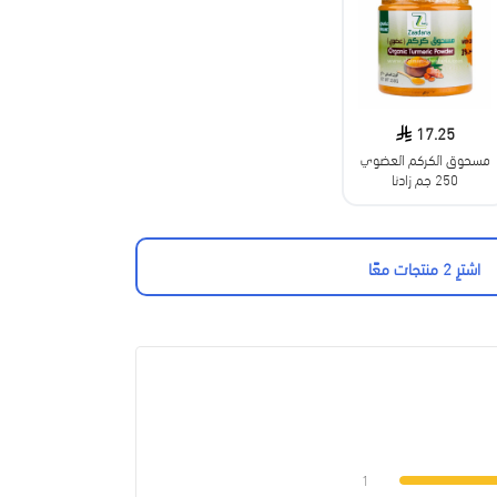
17.25
مسحوق الكركم العضوي
250 جم زادنا
اشترِ 2 منتجات معًا
1