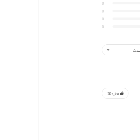
0
0
0
0
مفيد
(0)