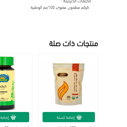
الكلمات الدليليلة :
كركم مطحون عضوي 100جم الوطنية
منتجات ذات صلة
لة
إضافة للسلة
إضافة 