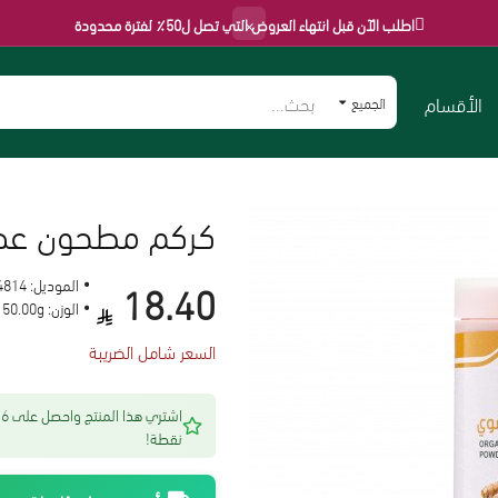
×
اطلب الآن قبل انتهاء العروض التي تصل ل50٪ لفترة محدودة
الأقسام
الجميع
كركم مطحون عضوي 100جم 
18.40
الموديل:
4814
الوزن:
150.00g
السعر شامل الضريبة
اشتري هذا المنتج 
نقطة!