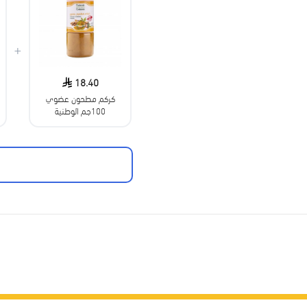
+
18.40
كركم مطحون عضوي
100جم الوطنية