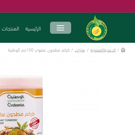
الرئيسية
المنتجات
الاغذيةالعضوية
بهارات
كركم مطحون عضوي 100جم الوطنية