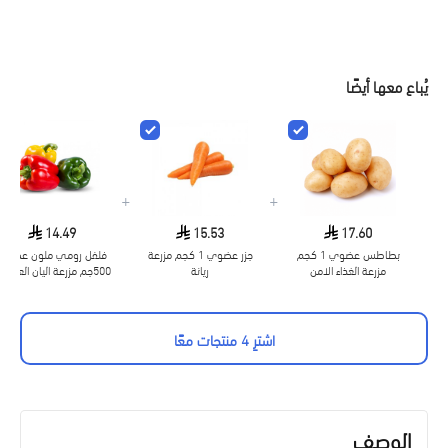
يُباع معها أيضًا
+
+
14.49
15.53
17.60
بطاطس عضوي 1 كجم
جزر عضوي 1 كجم مزرعة
فلفل رومي ملون عضوي
مزرعة الغذاء الامن
ريانة
500جم مزرعة اليان العضوية
اشترِ 4 منتجات معًا
الوصف