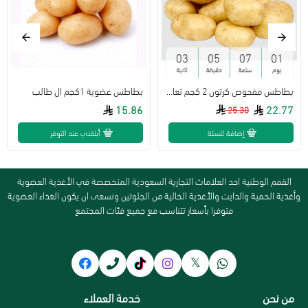
02
05
07
01
يوم
ساعة
دقيقة
ثانية
بطاطس مفحوص كرتون 2 كجم تعاونية البطين
بطاطس عضوية 1كجم ال طالب
15.86
22.77
25.30
إضافة للسلة
أبلغني عند التوفر
القمم الوطنية احد العلامات التجارية السعودية المتخصصة في الأغذية العضوية
وأغذية الحمية والدايت والأغذية الخالية من الجلوتين ونسعى ان يكون الغذاء العضوية
متوفرا بأسعار تتناسب مع جميع فئات المجتمع
من نحن
خدمة العملاء