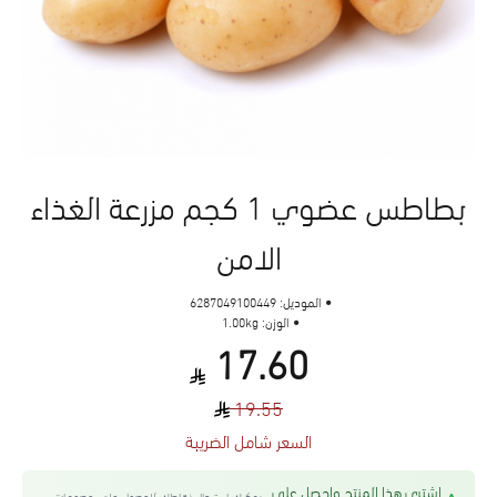
بطاطس عضوي 1 كجم مزرعة الغذاء
الامن
الموديل:
6287049100449
الوزن:
1.00kg
17.60
19.55
السعر شامل الضريبة
اشتري هذا المنتج واحصل على
يمكنك استبدال نقاطك للحصول على خصومات