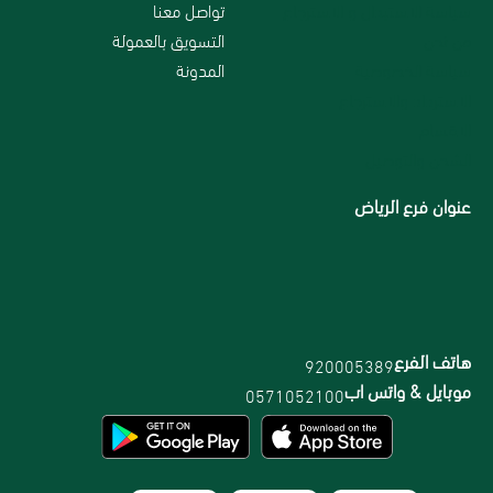
سياسة الاستبدال و الاسترجاع
تواصل معنا
من نحن
التسويق بالعمولة
سياسة الخصوصية
المدونة
الاسترداد والاسترجاع
الاقسام
الشحن والتوصيل
عنوان فرع الرياض
هاتف الفرع
920005389
موبايل & واتس اب
0571052100