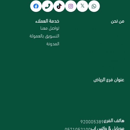
من نحن
خدمة العملاء
سياسة الاستبدال و الاسترجاع
تواصل معنا
من نحن
التسويق بالعمولة
سياسة الخصوصية
المدونة
الاسترداد والاسترجاع
الاقسام
الشحن والتوصيل
عنوان فرع الرياض
هاتف الفرع
920005389
موبايل & واتس اب
0571052100