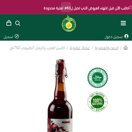
×
لب الآن قبل انتهاء العروض التي تصل ل50٪ لفترة محدودة
تسجيل دخول
تسجيل
الاغذيةالعضوية
عصائر عضوية
اكسير العنب والرمان الطبيعي 750مل