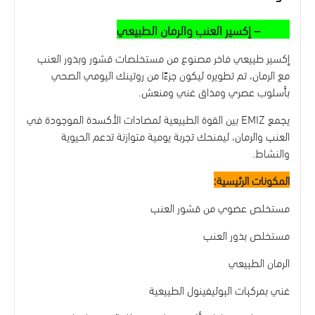
EMIZ – إكسير العنب والرمان الطبيعي
إكسير طبيعي فاخر مصنوع من مستخلصات قشور وبذور العنب
مع الرمان، تم تطويره ليكون جزءًا من روتينك اليومي الصحي
بأسلوب عصري ومذاق غني ومنعش.
يجمع EMIZ بين القوة الطبيعية لمضادات الأكسدة الموجودة في
العنب والرمان، ليمنحك تجربة يومية متوازنة تدعم الحيوية
والنشاط.
المكونات الرئيسية:
مستخلص عضوي من قشور العنب
مستخلص بذور العنب
الرمان الطبيعي
غني بمركبات البوليفينول الطبيعية