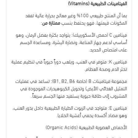
الفيتامينات الطبيعية (Vitamins)
بما أن المنتج طبيعي 100% وغير معالج بحرارة عالية تفقد
المكونات قيمتها، فهو يحتفظ بنسب
ممتازة من
:
فيتامين C (حمض الأسكوربيك): يتواجد بكثرة بفضل الرمان، وهو
أساسي لدعم جهاز المناعة، ونضارة البشرة، ومساعدة الجسم
على امتصاص الحديد.
فيتامين K: متوفر في العنب، ويلعب دوراً حيوياً في تنظيم عملية
تخثر الدم وصحة العظام.
مجموعة فيتامينات B (خاصة B1, B2, B6): تساعد في عمليات
التمثيل الغذائي (الأيض) وتحويل الكربوهيدرات الموجودة في
المشروب إلى طاقة حيوية يستفيد منها الجسم سريعاً.
فيتامين E: متواجد في الزيوت الطيارة الطبيعية داخل بذور العنب،
وهو مضاد أكسدة يحمي أغشية الخلايا.
الأحماض العضوية الطبيعية (Organic Acids)