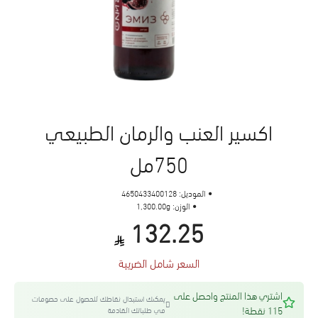
اكسير العنب والرمان الطبيعي
750مل
الموديل:
4650433400128
الوزن:
1,300.00g
132.25
السعر شامل الضريبة
اشتري هذا المنتج واحصل على
يمكنك استبدال نقاطك للحصول على خصومات
115 نقطة!
في طلباتك القادمة