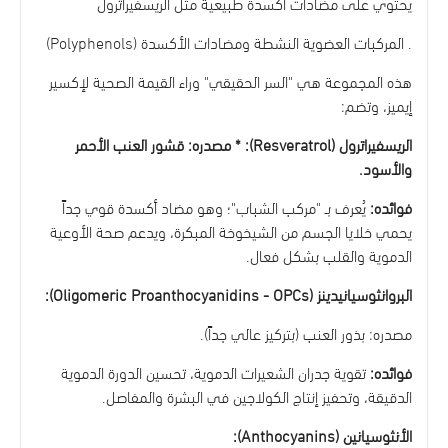
يحتوي على مضادات أكسدة طبيعية مثل الريسفيراترول
. المركبات العضوية النشطة ومضادات الأكسدة (Polyphenols)
هذه المجموعة هي "السر الحقيقي" وراء القيمة الصحية لإكسير
إيميز، وتضم:
الريسفيراترول (Resveratrol): * مصدره: قشور العنب الأحمر
والأسود.
فوائده:
يُعرف بـ "مركب الشباب"؛ وهو مضاد أكسدة قوي جداً
يحمي خلايا الجسم من الشيخوخة المبكرة، ويدعم صحة الأوعية
الدموية والقلب بشكل فعال.
البروانثوسيانيدينز (Oligomeric Proanthocyanidins - OPCs):
مصدره: بذور العنب (بتركيز عالي جداً).
فوائده:
تقوية جدران الشعيرات الدموية، تحسين الدورة الدموية
الدقيقة، وتحفيز إنتاج الكولاجين في البشرة والمفاصل.
الأنثوسيانين (Anthocyanins):