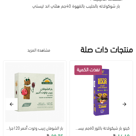
بار شوكولاته بالحليب بالقهوة 40جم هلثي اند تيستي
منتجات ذات صلة
مشاهدة المزيد
كيتو بار شيكولاتة باللوز 60جم بيست ناتشورال
بار الشوفان زبيب وتوت أحمر 120جرام - ارض الطبيعة
28.75
16.10