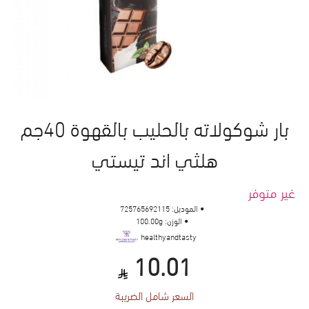
بار شوكولاته بالحليب بالقهوة 40جم
هلثي اند تيستي
غير متوفر
الموديل:
725765692115
الوزن:
100.00g
healthyandtasty
10.01
السعر شامل الضريبة