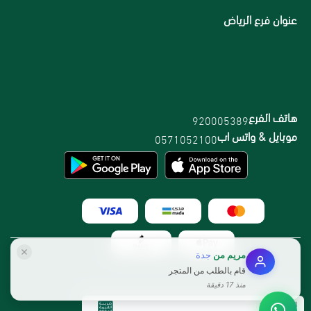
عنوان فرع الرياض
هاتف الفرع
920005389
موبايل & واتس اب
0571052100
مريم
من
جدة
قام بالطلب من المتجر
منذ 17 دقيقة
الرقم الضريبي: