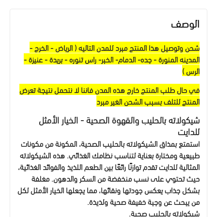
الوصف
شحن وتوصيل هذا المنتج مبرد للمدن التاليه ( الرياض - الخرج -
المدينه المنورة - جده- الدمام- الخبر- راس تنوره - بريدة - عنيزة -
الرس )
في حال طلب المنتج خارج هذه المدن فاننا لا نتحمل نتيجة تعرض
المنتج للتلف بسبب الشحن الغير مبرد
شيكولاته بالحليب والقهوة الصحية - الخيار الأمثل
للدايت
استمتع بمذاق الشيكولاته بالحليب الصحية، المكونة من مكونات
طبيعية ومختارة بعناية لتناسب نظامك الغذائي. هذه الشيكولاته
المثالية للدايت تقدم توازنًا رائعًا بين الطعم اللذيذ والفوائد الغذائية،
حيث تحتوي على نسب منخفضة من السكر والدهون. مغلفة
بشكل جذاب يعكس جودتها ونقائها، مما يجعلها الخيار الأمثل لكل
من يبحث عن وجبة خفيفة صحية ولذيذة
.
شيكولاته بالحليب صحية
.