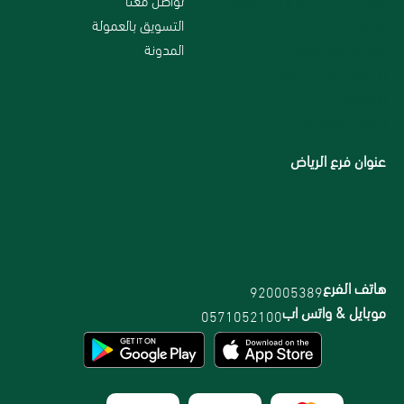
من نحن
التسويق بالعمولة
سياسة الخصوصية
المدونة
الاسترداد والاسترجاع
الاقسام
الشحن والتوصيل
عنوان فرع الرياض
هاتف الفرع
920005389
موبايل & واتس اب
0571052100