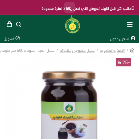
×
اطلب الآن قبل انتهاء العروض التي تصل ل50٪ لفترة محدودة
تسجيل دخول
تسجيل
الاغذيةالعضوية
عسل عضوي ومنتجاته
عسل الحبة السوداء 500 جم طبيعي
-25 %