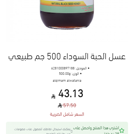
عسل الحبة السوداء 500 جم طبيعي
الموديل:
6281000897188
الوزن:
500.00g
alqimam alwatania
43.13
57.50
السعر شامل الضريبة
اشتري هذا المنتج واحصل على
يمكنك استبدال نقاطك للحصول على خصومات
38 نقطة!
في طلباتك القادمة