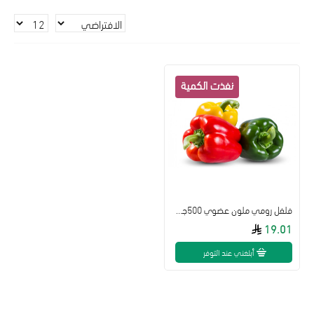
فلفل رومي ملون عضوي 500جم ال طالب
19.01
أبلغني عند التوفر