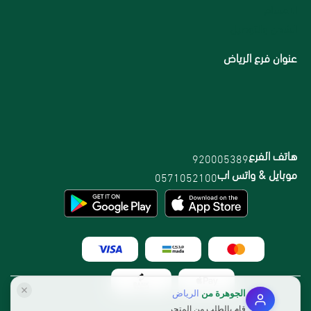
الاقسام
الشحن والتوصيل
عنوان فرع الرياض
هاتف الفرع
920005389
موبايل & واتس اب
0571052100
الجوهرة
من
الرياض
قام بالطلب من المتجر