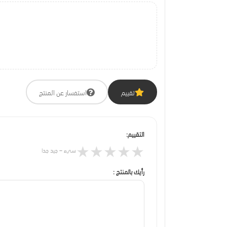
تقييم
استفسار عن المنتج
التقييم:
★
★
★
★
★
سيء – جيد جدا
رأيك بالمنتج :