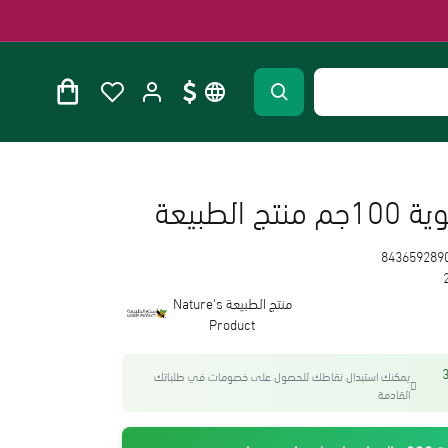
الطبيعة
843659289
منتج الطبيعة Nature's
Product
واحصل على 30
يمكنك استبدال نقاطك للحصول على خصومات في طلباتك
القادمة