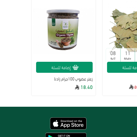
07
11
دقيقة
ثانية
فة للسلة
إضافة للسلة
زعتر عضوي 100جرام زادنا
18.40
2