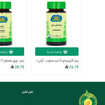
لة
إضافة للسلة
إضافة 
زعتر الأوريجانو 10جم عضوي - أرض الطبيعة
زعتر - ورق مقطع 12جم عضوي
28.75
24.15
من نحن
سياسة الاستبدال و الاست
من نحن