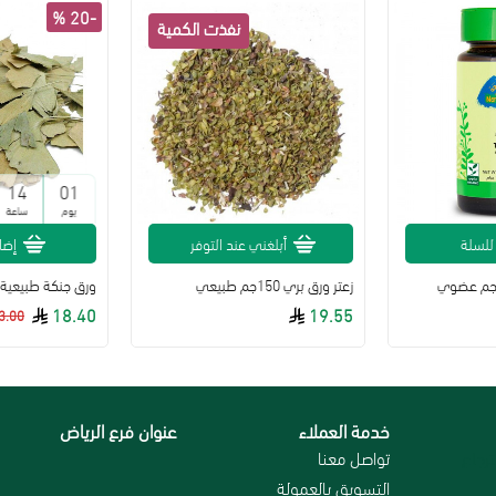
-20 %
14
01
يوم
ساعة
للسلة
أبلغني عند التوفر
إضا
زعتر ورق بري 150جم طبيعي
ورق جنكة طبيعية
18.40
19.55
3.00
خدمة العملاء
عنوان فرع الرياض
رجاع
تواصل معنا
التسويق بالعمولة