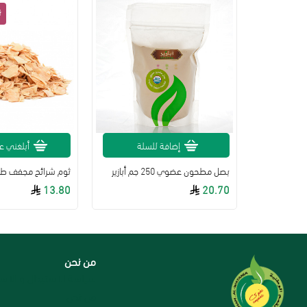
لة
إضافة للسلة
أبلغني عن
ال طالب
بصل مطحون عضوي 250 جم أبازير
ثوم شرائح مجفف ط
13.80
20.70
من نحن
سياسة الاستبدال و الاست
من نحن