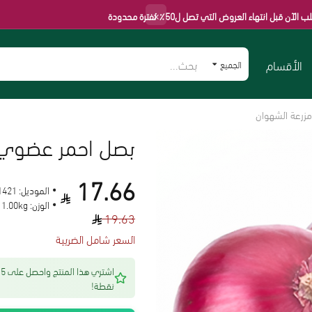
×
اء العروض التي تصل ل50٪ لفترة محدودة
الأقسام
الجميع
بصل احمر عضوي 1 كجم مزرعة الشهو
17.66
الموديل:
1421
الوزن:
1.00kg
19.63
السعر شامل الضريبة
اشتري هذا المنتج 
نقطة!