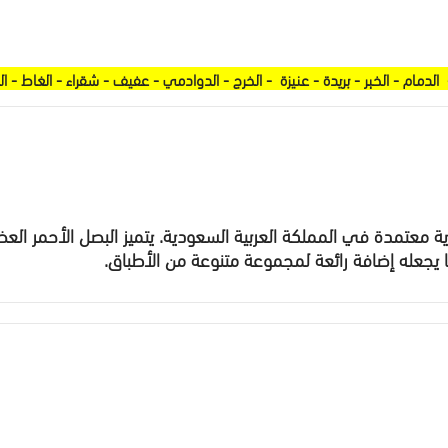
لدمام - الخبر - بريدة - عنيزة - الخرج - الدوادمي - عفيف - شقراء - الغاط - ال
عتمدة في المملكة العربية السعودية. يتميز البصل الأحمر العضو
يجعله إضافة رائعة لمجموعة متنوعة من الأطباق.