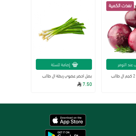
 عند التوفر
إضافة للسلة
بصل اخضر عضوي ربطة ال طالب
7.50