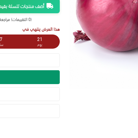
أضف منتجات للسلة بقيمة 300 ريال واحصل على شحن م
(0 التقييمات)
مراجعة 
هذا العرض ينتهي في
7
21
يوم
سا