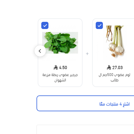
+
+
6.31
4.50
27.03
ثوم عضوي 500جم ال
جرجير عضوي ربطة مزرعة
بقدونس عضوي
طالب
الشهوان
مزرعة السل
اشترِ 4 منتجات معًا