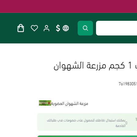
ان
76198305
مزرعة الشهوان العضوية
واحصل على 15
يمكنك استبدال نقاطك للحصول على خصومات في طلباتك
القادمة