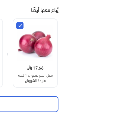
يُباع معها أيضًا
+
17.66
بصل احمر عضوي 1 كجم
مزرعة الشهوان