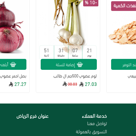
-10 %
50
31
07
21
يوم
ساعة
دقيقة
ثانية
د التوفر
إضافة للسلة
أبلغني
بيعي
ثوم عضوي 500جم ال طالب
بصل احمر عضوي 2 كجم ال طالب
27.27
27.03
30.03
خدمة العملاء
عنوان فرع الرياض
رجاع
تواصل معنا
التسويق بالعمولة