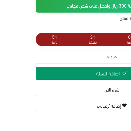
جاني
المنتج
50
31
0
عة
دقيقة
ثانية
إضافة للسلة
شراء الان
إضافة لرغباتي