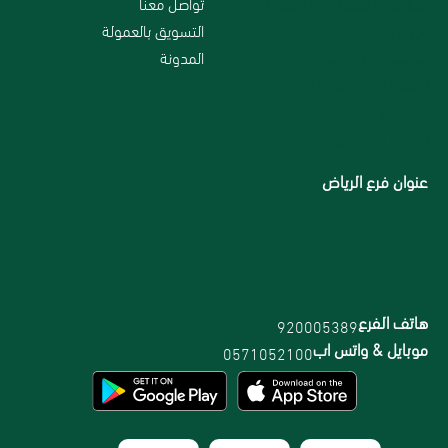
سياسة الاستبدال و الاسترجاع
تواصل معنا
من نحن
التسويق بالعمولة
سياسة الخصوصية
المدونة
الاسترداد والاسترجاع
الاقسام
الشحن والتوصيل
عنوان فرع الرياض
هاتف الفرع
920005389
موبايل & واتس اب
0571052100