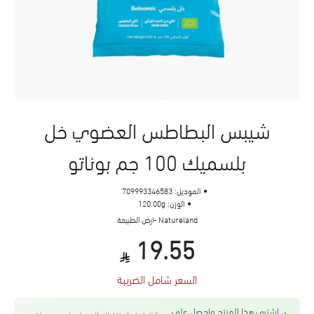
شيبس البطاطس العضوي خل
بلسميك 100 جم بوناتو
الموديل:
709993346583
الوزن:
120.00g
Natureland -ارض الطبيعة
19.55
السعر شامل الضريبة
اشتري هذا المنتج واحصل على