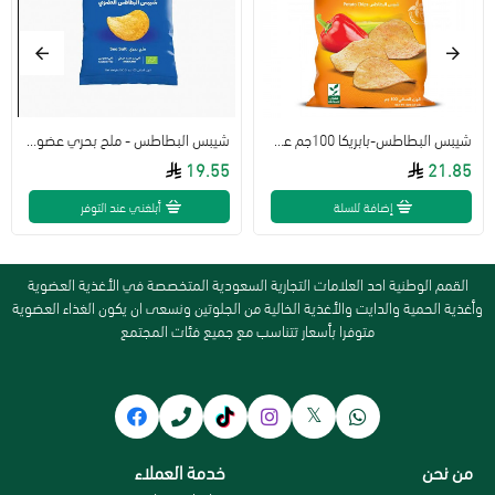
شيبس البطاطس-بابريكا 100جم عضوي ارض الطبيعة
شيبس البطاطس - ملح بحري عضوي 100جم - بوناتو - خالي من الجلوتين
19.55
21.85
إضافة للسلة
أبلغني عند التوفر
القمم الوطنية احد العلامات التجارية السعودية المتخصصة في الأغذية العضوية
وأغذية الحمية والدايت والأغذية الخالية من الجلوتين ونسعى ان يكون الغذاء العضوية
متوفرا بأسعار تتناسب مع جميع فئات المجتمع
من نحن
خدمة العملاء