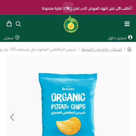
×
اطلب الآن قبل انتهاء العروض التي تصل ل50٪ لفترة محدودة
تسجيل دخول
تسجيل
التسالي والوجبات الخفيفة
شيبس البطاطس العضوي خل بلسميك 100 جم بوناتو