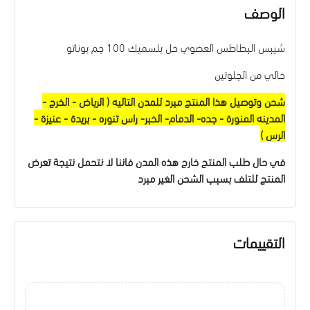
الوصف
شيبس البطاطس العضوي خل بلسميك 100 جم بوناتو
خالي من الجلوتين
شحن وتوصيل هذا المنتج مبرد للمدن التاليه ( الرياض - الخرج -
المدينه المنورة - جده- الدمام- الخبر- راس تنوره - بريدة - عنيزة -
الرس )
في حال طلب المنتج خارج هذه المدن فاننا لا نتحمل نتيجة تعرض
المنتج للتلف بسبب الشحن الغير مبرد
التقييمات