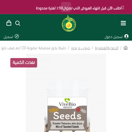
×
اطلب الآن قبل انتهاء العروض التي تصل ل50٪ لفترة محدودة
تسجيل دخول
تسجيل
الاغذيةالعضوية
حبوب و بذور
خليط بذور محمصة عضوية 120جم فيف بايو