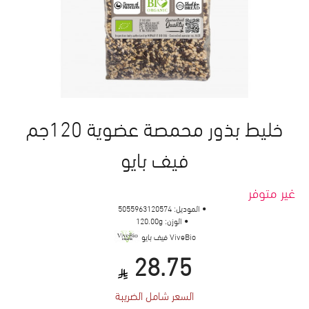
خليط بذور محمصة عضوية 120جم
فيف بايو
غير متوفر
الموديل:
5055963120574
الوزن:
120.00g
ViveBio فيف بايو
28.75
السعر شامل الضريبة