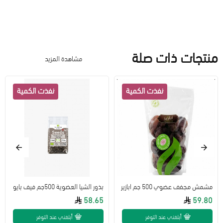
منتجات ذات صلة
مشاهدة المزيد
مشمش مجفف عضوي 500 جم ابازير
بذور الشيا العضوية 500جم فيف بايو
58.65
59.80
أبلغني عند التوفر
أبلغني عند التوفر