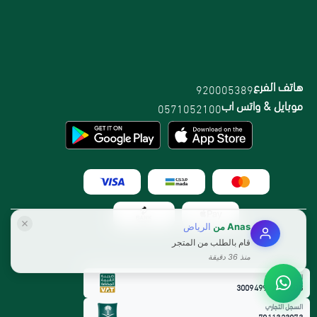
هاتف الفرع
920005389
موبايل & واتس اب
0571052100
Anas
من
الرياض
قام بالطلب من المتجر
منذ 36 دقيقة
الرقم الضريبي:
300949912800003
السجل التجاري
7011323073