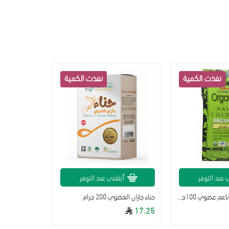
 عند التوفر
أبلغني عند التوفر
صبغة شعر اسود ناعم عضوي 100جم راديكو
حناء جازان العضوي 200 جرام
17.25