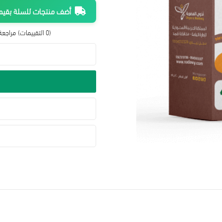
أضف منتجات للسلة بقيمة 300 ريال واحصل على شحن م
(0 التقييمات)
مراجعة 