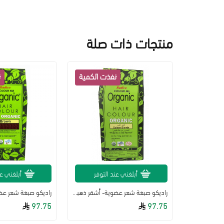
منتجات ذات صلة
لتوفر
أبلغني عند التوفر
أبلغني عن
راديكو صبغة شعر عضوية- أشقر ذهبي - 100 غرام
97.75
97.75