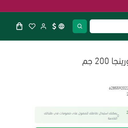
200 جم
628559202
واحصل على 20
يمكنك استبدال نقاطك للحصول على خصومات في طلباتك
القادمة