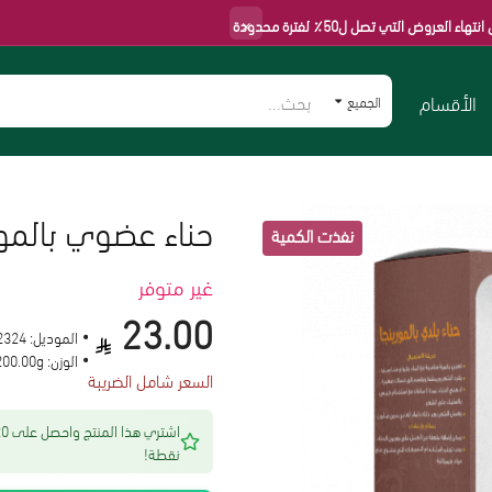
×
 تصل ل50٪ لفترة محدودة
الأقسام
الجميع
حناء عضوي بالمورينجا 
غير متوفر
23.00
الموديل:
2324
الوزن:
200.00g
السعر شامل الضريبة
اشتري هذا المنتج 
نقطة!