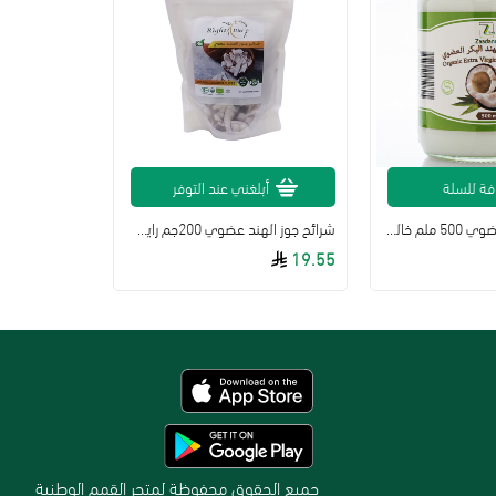
فة للسلة
أبلغني عند التوفر
زيت جوز الهند العضوي 500 ملم خالي من الغلوتين
شرائح جوز الهند عضوي 200جم رايت دايت
19.55
جميع الحقوق محفوظة لمتجر القمم الوطنية