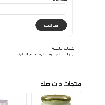
أضف التعليق
الكلمات الدليليلة :
جوز الهند المبشورة 100جم عضوي الوطنية
منتجات ذات صلة