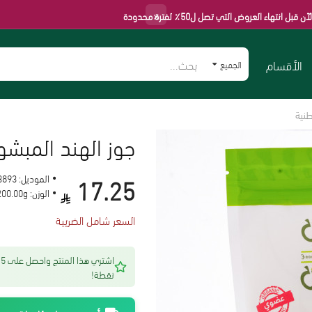
×
لعروض التي تصل ل50٪ لفترة محدودة
الأقسام
الجميع
جوز الهند المبشورة 100جم عضوي ال
17.25
الموديل:
3893
الوزن:
200.00g
السعر شامل الضريبة
اشتري هذا المنتج 
نقطة!