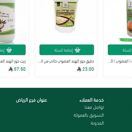
للسلة
إضافة للسلة
إضا
ماء جوز الهند الملكي ( العضوي ) 250 مل
دقيق جوز الهند العضوي خالي من القلوتين 500جم زادنا
57.50
23.00
خدمة العملاء
عنوان فرع الرياض
رجاع
تواصل معنا
التسويق بالعمولة
المدونة