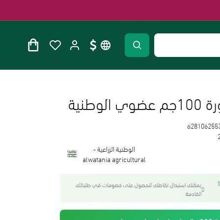
وطنية
628106255
الوطنية الزراعية -
alwatania agricultural
واحصل على 15
يمكنك استبدال نقاطك للحصول على خصومات في طلباتك
القادمة