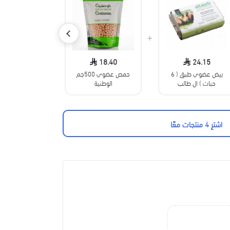
+
+
24.15
18.40
24.15
بيض عضوي طبق ( 6
حمص عضوي 500جم
حبات ) ال طالب
الوطنية
طبيعي 100٪؜
اشترِ 4 منتجات معًا