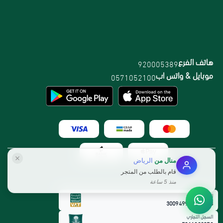
هاتف الفرع
920005389
موبايل & واتس اب
0571052100
منال
من
الرياض
قام بالطلب من المتجر
منذ 5 ساعة
الرقم الضريبي:
300949912800003
السجل التجاري