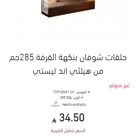
حلقات شوفان بنكهة القرفة 285جم
من هيلثي اند تيستي
غير متوفر
الموديل:
725765691101
الوزن:
285.00g
healthyandtasty
34.50
السعر شامل الضريبة