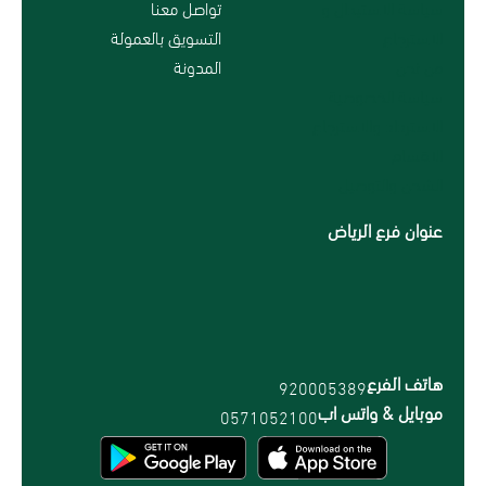
سياسة الاستبدال و
تواصل معنا
الاسترجاع
التسويق بالعمولة
من نحن
المدونة
سياسة الخصوصية
الاسترداد والاسترجاع
الاقسام
الشحن والتوصيل
عنوان فرع الرياض
هاتف الفرع
920005389
موبايل & واتس اب
0571052100