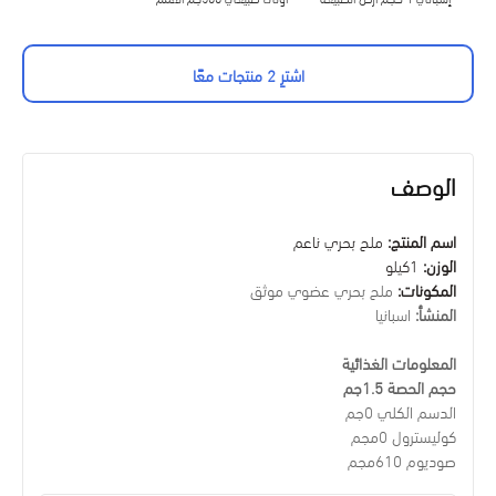
الوطنية
اشترِ 2 منتجات معًا
الوصف
اسم المنتج:
ملح بحري ناعم
الوزن:
1كيلو
المكونات:
ملح بحري عضوي موثق
المنشأ:
اسبانيا
المعلومات الغذائية
حجم الحصة 1.5جم
الدسم الكلي 0جم
كوليسترول 0مجم
صوديوم 610مجم