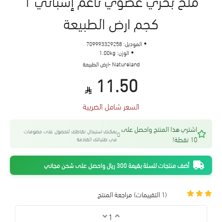
كجم ارض الطبيعة
الموديل:
709993329258
الوزن:
1.00kg
Natureland -ارض الطبيعة
11.50
السعر شامل الضريبة
اشتري هذا المنتج واحصل على
يمكنك استبدال نقاطك للحصول على خصومات
10 نقطة!
في طلباتك القادمة
أضف منتجات للسلة بقيمة 300 ريال واحصل على شحن مجاني
(1 التقييمات)
مراجعة المنتج