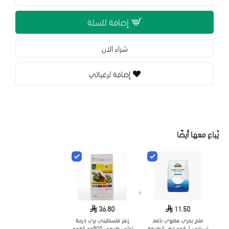
إضافة للسلة
شراء الان
إضافة لرغباتي
يُباع معها أيضًا
+
36.80
11.50
ملح بحري عضوي ناعم
زعتر فلسطيني بري درجة
إسباني 1 كجم ارض الطبيعة
اولى طبيعي 500جم القمم