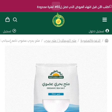
×
طلب الآن قبل انتهاء العروض التي تصل ل50٪ لفترة محدودة
تسجيل دخول
تسجيل
الاغذيةالعضوية
ملح الهيمالايا / ملح بحري
ملح بحري عضوي ناعم إسباني 1 كجم ارض الطبيعة