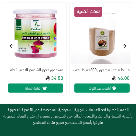
قسط هندي مطحون 300جم طبيعي
مسحوق جذور الشمندر الاحمر الطبيعي 200 جم زادنا
34.50
46.00
أبلغني عند التوفر
إضافة للسلة
القمم الوطنية احد العلامات التجارية السعودية المتخصصة في الأغذية العضوية
وأغذية الحمية والدايت والأغذية الخالية من الجلوتين ونسعى ان يكون الغذاء العضوية
متوفرا بأسعار تتناسب مع جميع فئات المجتمع