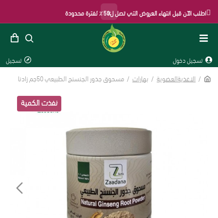
×
اطلب الآن قبل انتهاء العروض التي تصل ل50٪ لفترة محدودة
تسجيل دخول
تسجيل
الرئيسية
الاغذيةالعضوية
بهارات
مسحوق جذور الجنسنج الطبيعي 50جم زادنا