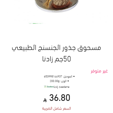
مسحوق جذور الجنسنج الطبيعي
50جم زادنا
غير متوفر
الموديل:
653998144937
الوزن:
200.00g
zaadana زادنا
36.80
السعر شامل الضريبة