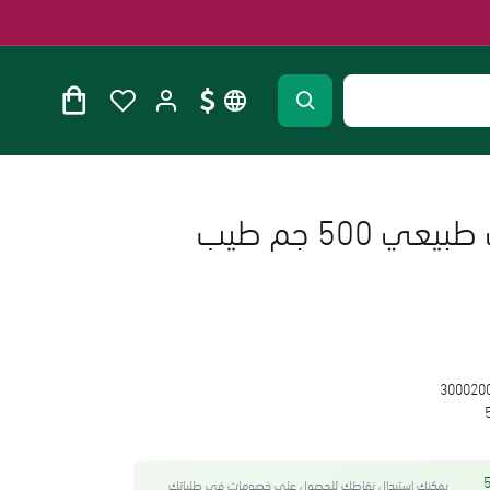
سمن بقري بلدي طبيعي 500 جم طيب
300020
واحصل على 50
يمكنك استبدال نقاطك للحصول على خصومات في طلباتك