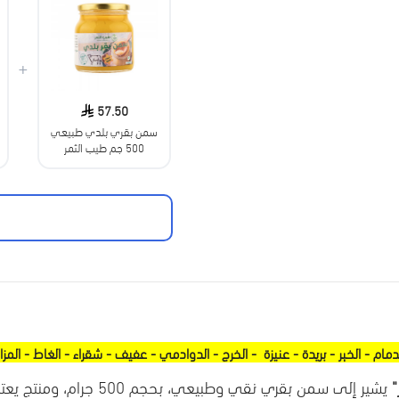
+
57.50
سمن بقري بلدي طبيعي
500 جم طيب الثمر
مام - الخبر - بريدة - عنيزة - الخرج - الدوادمي - عفيف - شقراء - الغاط - المزا
يشير إلى سمن بقري نقي وطبيع