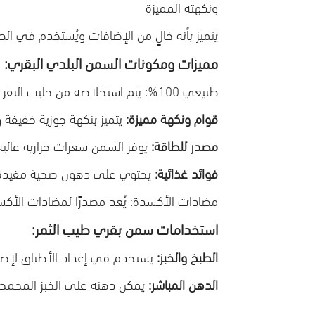
ونكهته المميزة
يتميز بأنه خالٍ من الإضافات ويُستخدم في الط
مميزات ومكونات السمن البلدي البقري:
طبيعي 100%: يتم استخلاصه من حليب البقر البلدي دون أي إضافات أو مواد حافظة
قوام ونكهة مميزة:
يتميز بنكهة جوزية خفيفة 
مصدر للطاقة:
يوفر السمن سعرات حرارية عالي
فوائد غذائية:
يحتوي على دهون صحية مفيدة مثل
مضادات الأكسدة: يُعد مصدرًا لمضادات الأك
استخدامات سمن بقري طيب الثمر:
الطبخ والخبز:
يستخدم في إعداد الأطباق لإضا
الدهن المباشر:
يمكن دهنه على الخبز المحمص