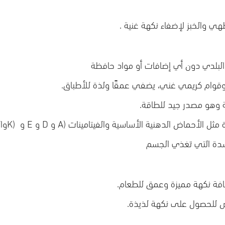
هي والخبز لإضفاء نكهة غنية .
وقوام كريمي غني، يضفي عمقًا ولذة للأطباق.
ة وهو مصدر جيد للطاقة.
 الأحماض الدهنية الأساسية والفيتامينات (
A
و
D
و
E
و
K)
وا
سدة التي تغذي الجسم
فة نكهة مميزة وعمق للطعام.
 للحصول على نكهة لذيذة.