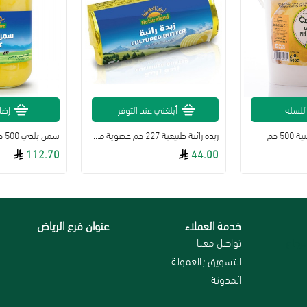
للسلة
أبلغني عند التوفر
إضا
5 جم
زبدة رائبة طبيعية 227 جم عضوية من ارض الطبيعة
سمن بلدي 500 جم - ارض الطبيعة
112.70
44.00
خدمة العملاء
عنوان فرع الرياض
رجاع
تواصل معنا
التسويق بالعمولة
المدونة