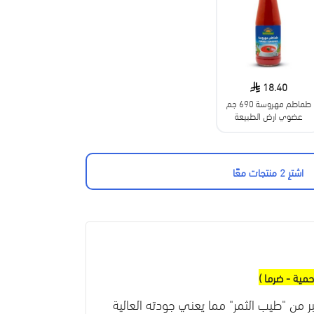
18.40
طماطم مهروسة 690 جم
عضوي ارض الطبيعة
اشترِ 2 منتجات معًا
حمية - ضرما )
ي، بحجم 500 جرام، ومنتج يعتبر من "طيب الثمر" مما يعني جودته العالية