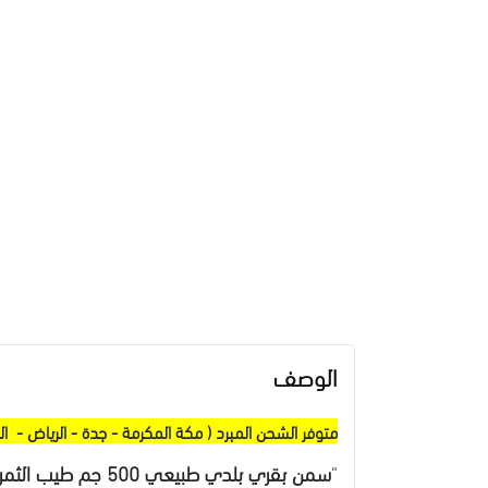
الوصف
متوفر الشحن المبرد ( مكة المكرمة - جدة - الرياض - الد
"
سمن بقري بلدي طبيعي 500 جم طيب الثمر"