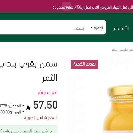
×
روض التي تصل ل50٪ لفترة محدودة
الأقسام
الجميع
الثمر
غير متوفر
57.50
الموديل:
0775
الوزن:
500.00g
السعر شامل الضريبة
اشتري هذا المنتج 