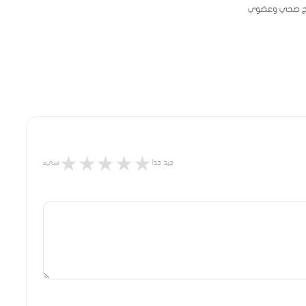
منتج صحي وعضوي
★
★
★
★
★
جيد جدا
سيء