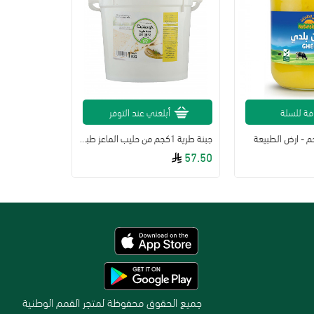
فة للسلة
أبلغني عند التوفر
جبنة طرية 1كجم من حليب الماعز طبيعية الوطنية
57.50
جميع الحقوق محفوظة لمتجر القمم الوطنية