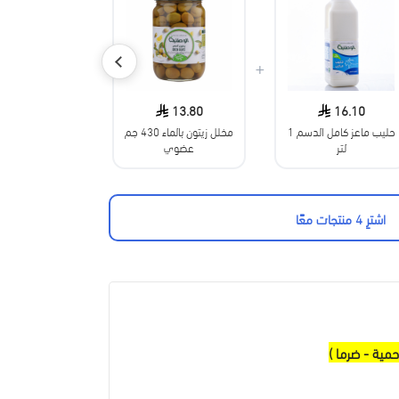
+
+
25.30
13.80
16.10
حليب ماعز كامل الدسم 1
مخلل زيتون بالماء 430 جم
دقيق الدخن ا
لتر
عضوي
جم زادنا
اشترِ 4 منتجات معًا
حمية - ضرما )