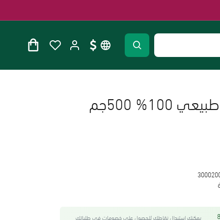
سمن ماعز بلدي طبيعي 100% 500جم
300020
واحصل على 85
يمكنك استبدال نقاطك للحصول على خصومات في طلباتك