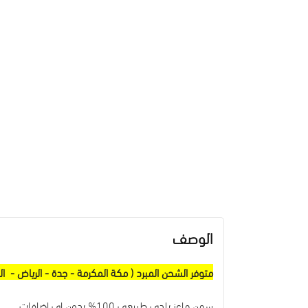
الوصف
متوفر الشحن المبرد ( مكة المكرمة - جدة - الرياض - الد
سمن ماعز بلدي طبيعي 100% بدون اي اضافات