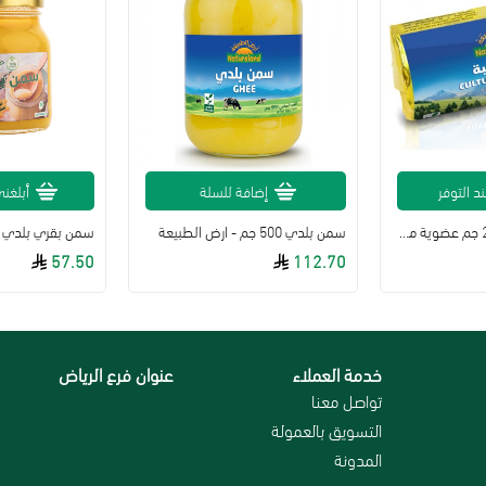
د التوفر
إضافة للسلة
أبلغني
زبدة رائبة طبيعية 227 جم عضوية من ارض الطبيعة
سمن بلدي 500 جم - ارض الطبيعة
57.50
112.70
خدمة العملاء
عنوان فرع الرياض
رجاع
تواصل معنا
التسويق بالعمولة
المدونة