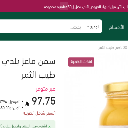
×
تهاء العروض التي تصل ل50٪ لفترة محدودة
الأقسام
الجميع
طيب الثمر
غير متوفر
97.75
الموديل:
0794
الوزن:
650.00g
السعر شامل الضريبة
اشتري هذا المنتج 