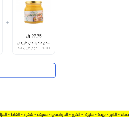
+
97.75
سمن ماعز بلدي طبيعي
100% 500جم طيب الثمر
مام - الخبر - بريدة - عنيزة - الخرج - الدوادمي - عفيف - شقراء - الغاط - المزا