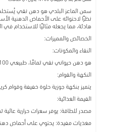
سمن الماعز البلدي هو
دهن نقي يُستخلص 
نظرًا لاحتوائه على الأحماض الدهنية الأس
هادئة، مما يجعله مثاليًا للاستخدام في ال
الخصائص والمميزات:
النقاء والمكونات:
هو دهن حيواني نقي تمامًا، طبيعي 100%، وخالٍ من أي إضافات أو مواد حافظة.
النكهة والقوام:
يتميز بنكهة جوزية حلوة خفيفة وقوام كر
القيمة الغذائية:
مصدر للطاقة: يوفر سعرات حرارية عالية ت
مغذيات مفيدة: يحتوي على أحماض دهنية 