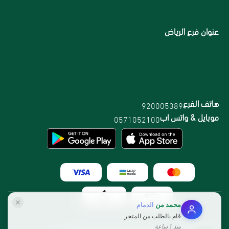
الشحن والتوصيل
عنوان فرع الرياض
هاتف الفرع
920005389
موبايل & واتس اب
0571052100
محمد
من
الدمام
قام بالطلب من المتجر
منذ 1 ساعة