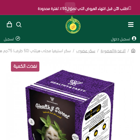
×
اطلب الآن قبل انتهاء العروض التي تصل ل50٪ لفترة محدودة
تسجيل دخول
تسجيل
الرئيسية
الاغذيةالعضوية
سكر عضوي
سكر استيفيا محلى هيلثي (50 ظرف) 75جم هيلثي اند تيستي طبيعي