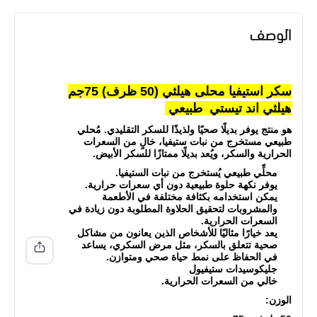
الوصف
سكر استيفيا محلى هيلثي (50 ظرف) 75جم
هيلثي اند تيستي طبيعي
هو منتج يوفر بديلًا صحيًا ولذيذًا للسكر التقليدي.
مُحلي
طبيعي مستخرج من نبات ستيفيا، خالٍ من السعرات
الحرارية والسكر، ويُعد بديلًا ممتازًا للسكر الأبيض.
محلِّي طبيعي يُستخرج من نبات الستيفيا.
يوفر نكهة حلوة طبيعية دون أي سعرات حرارية.
يمكن استخدامه بكثافة مختلفة في الأطعمة
والمشروبات لتحقيق الحلاوة المطلوبة دون زيادة في
السعرات الحرارية.
يعد خيارًا مثاليًا للأشخاص الذين يعانون من مشاكل
صحية تتعلق بالسكر، مثل مرض السكري، يساعد
في الحفاظ على نمط حياة صحي ومتوازن.
جليكوسيدات ستيفيول
خالي من السعرات الحرارية.
الوزن: