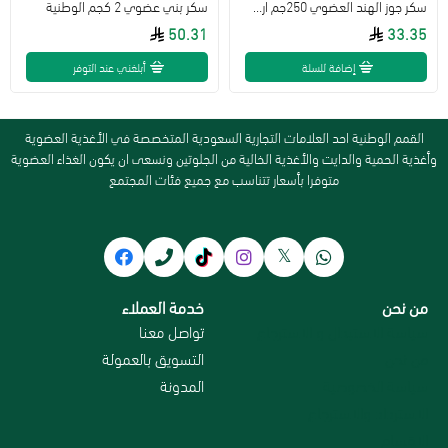
سكر جوز الهند العضوي 250جم ارض الطبيعة
سكر بني عضوي 2 كجم الوطنية
50.31
33.35
إضافة للسلة
أبلغني عند التوفر
القمم الوطنية احد العلامات التجارية السعودية المتخصصة في الأغذية العضوية
وأغذية الحمية والدايت والأغذية الخالية من الجلوتين ونسعى ان يكون الغذاء العضوية
متوفرا بأسعار تتناسب مع جميع فئات المجتمع
من نحن
خدمة العملاء
سياسة الاستبدال و الاسترجاع
تواصل معنا
من نحن
التسويق بالعمولة
سياسة الخصوصية
المدونة
الاسترداد والاسترجاع
الاقسام