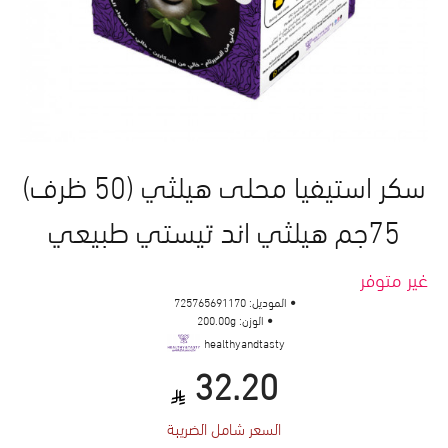
سكر استيفيا محلى هيلثي (50 ظرف)
75جم هيلثي اند تيستي طبيعي
غير متوفر
الموديل:
725765691170
الوزن:
200.00g
healthyandtasty
32.20
السعر شامل الضريبة