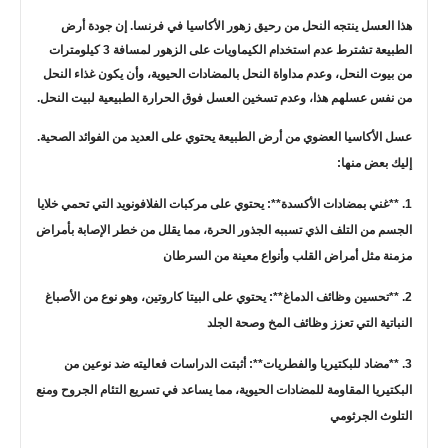
هذا العسل ينتجه النحل من رحيق زهور الأكاسيا في فرنسا. إن جودة أرض
الطبيعة تشترط عدم استخدام الكيماويات على الزهور لمسافة 3 كيلومترات
من بيوت النحل، وعدم مداواة النحل بالمضادات الحيوية، وأن يكون غذاء النحل
من نفس عسلهم هذا، وعدم تسخين العسل فوق الحرارة الطبيعية لبيت النحل.
عسل الأكاسيا العضوي من أرض الطبيعة يحتوي على العديد من الفوائد الصحية.
إليك بعض منها:
1. **غني بمضادات الأكسدة**: يحتوي على مركبات الفلافونويد التي تحمي خلايا
الجسم من التلف الذي تسببه الجذور الحرة، مما يقلل من خطر الإصابة بأمراض
مزمنة مثل أمراض القلب وأنواع معينة من السرطان
2. **تحسين وظائف الدماغ**: يحتوي على البيتا كاروتين، وهو نوع من الأصباغ
النباتية التي تعزز وظائف المخ وصحة الجلد
3. **مضاد للبكتيريا والفطريات**: أثبتت الدراسات فعاليته ضد نوعين من
البكتيريا المقاومة للمضادات الحيوية، مما يساعد في تسريع التئام الجروح ومنع
التلوث الجرثومي