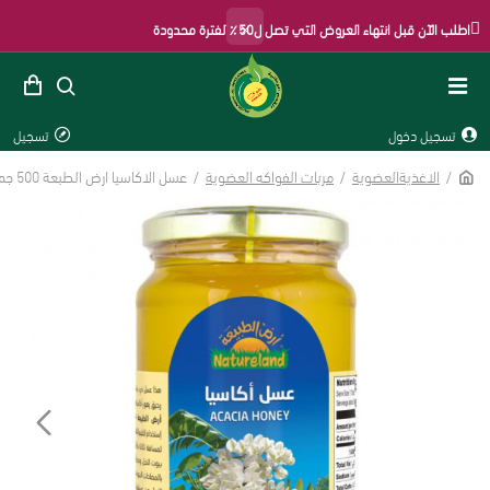
×
اطلب الآن قبل انتهاء العروض التي تصل ل50٪ لفترة محدودة
تسجيل دخول
تسجيل
الاغذيةالعضوية
مربات الفواكه العضوية
عسل الاكاسيا ارض الطبعة 500 جم