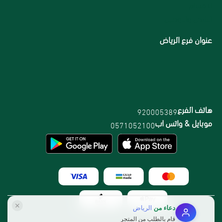
الاقسام
الشحن والتوصيل
عنوان فرع الرياض
هاتف الفرع
920005389
موبايل & واتس اب
0571052100
دعاء
من
الرياض
قام بالطلب من المتجر