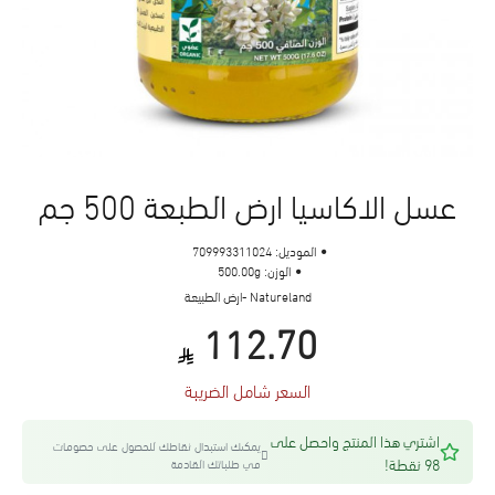
عسل الاكاسيا ارض الطبعة 500 جم
الموديل:
709993311024
الوزن:
500.00g
Natureland -ارض الطبيعة
112.70
السعر شامل الضريبة
اشتري هذا المنتج واحصل على
يمكنك استبدال نقاطك للحصول على خصومات
98 نقطة!
في طلباتك القادمة