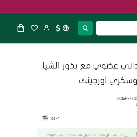
داني عضوي مع بذور الشيا
843657630
oskri
واحصل على 18
يمكنك استبدال نقاطك للحصول على خصومات في طلباتك