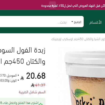
×
عروض التي تصل ل50٪ لفترة محدودة
الأقسام
الجميع
 450جم اوسكري اورجينك
زبدة الفول السو
والكتان 450جم اوسكري اورجينك
20.68
الموديل:
2170
الوزن:
453.00g
41.37
السعر شامل الضريبة
اشتري هذا المنتج 