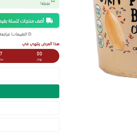
نقطة!
أضف منتجات للسلة بقيمة 300 ريال واحصل على شحن م
(0 التقييمات)
مراجعة 
هذا العرض ينتهي في
7
00
يوم
سا