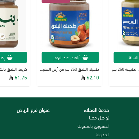
للسلة
أبلغني عند التوفر
إضا
عة 250 جم
طحينة البندق 250 جم من أرض الطبيعة
51.75
62.10
خدمة العملاء
عنوان فرع الرياض
رجاع
تواصل معنا
التسويق بالعمولة
المدونة