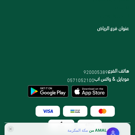
الاقسام
الشحن والتوصيل
عنوان فرع الرياض
هاتف الفرع
920005389
موبايل & واتس اب
0571052100
AMAL
من
مكة المكرمة