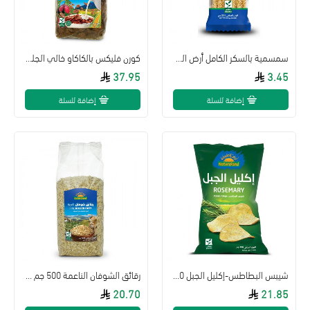
سمسمية بالسكر الكامل أرض الطبيعة22.5 جم
كورن فليكس بالكاكاو خالي الجلوتين 300جم عضوي ارض الطبيعة
37.95
3.45
إضافة للسلة
إضافة للسلة
شيبس البطاطس-إكليل الجبل 100جم عضوي
رقائق الشوفان الناعمة 500 جم عضوي ارض الطبيعة
20.70
21.85