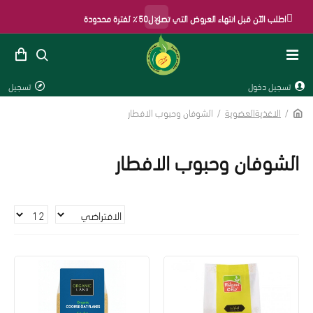
×
اطلب الآن قبل انتهاء العروض التي تصل ل50٪ لفترة محدودة
تسجيل دخول
تسجيل
الاغذيةالعضوية
الشوفان وحبوب الافطار
الشوفان وحبوب الافطار