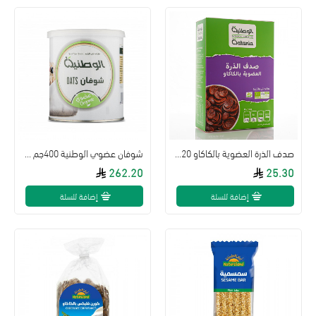
صدف الذرة العضوية بالكاكاو 320جم الوطنية
شوفان عضوي الوطنية 400جم * 12 علبه كرتون
262.20
25.30
إضافة للسلة
إضافة للسلة