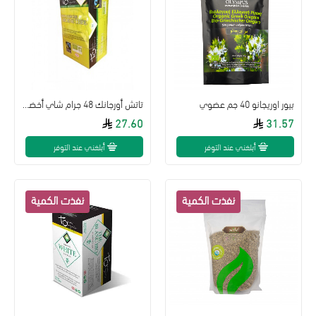
بيور اوريجانو 40 جم عضوي
تاتش أورجانك 48 جرام شاي أخضر عضوي
27.60
31.57
أبلغني عند التوفر
أبلغني عند التوفر