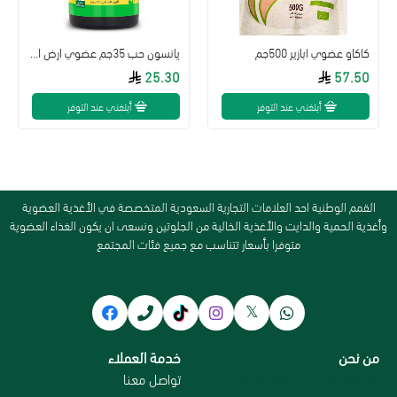
كاكاو عضوي ابازير 500جم
يانسون حب 35جم عضوي ارض الطبيعة
25.30
57.50
أبلغني عند التوفر
أبلغني عند التوفر
القمم الوطنية احد العلامات التجارية السعودية المتخصصة في الأغذية العضوية
وأغذية الحمية والدايت والأغذية الخالية من الجلوتين ونسعى ان يكون الغذاء العضوية
متوفرا بأسعار تتناسب مع جميع فئات المجتمع
من نحن
خدمة العملاء
سياسة الاستبدال و الاسترجاع
تواصل معنا