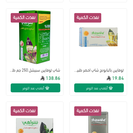
توقايين بالبابونج شاي اخضر طبيعي 60غ,30كيس
شاي توقايين سبيشل 250 جم طبيعي
138.86
19.84
أبلغني عند التوفر
أبلغني عند التوفر