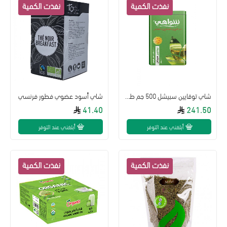
شاي توقايين سبيشل 500 جم طبيعي
شاي أسود عضوي فطور فرنسي
41.40
241.50
أبلغني عند التوفر
أبلغني عند التوفر