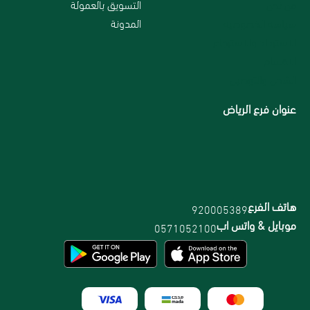
من نحن
التسويق بالعمولة
سياسة الخصوصية
المدونة
الاسترداد والاسترجاع
الاقسام
الشحن والتوصيل
عنوان فرع الرياض
هاتف الفرع
920005389
موبايل & واتس اب
0571052100