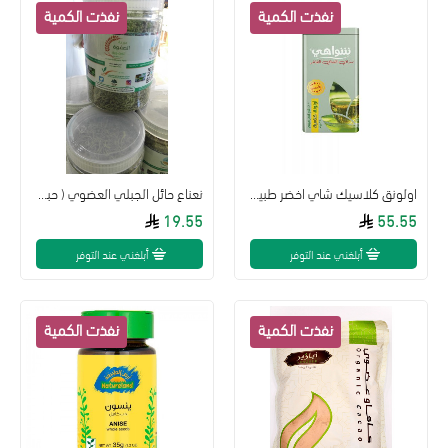
اولونق كلاسيك شاي اخضر طبيعي 250غ
نعناع حائل الجبلي العضوي ( حبق ) مزرعة الصفوة العضوية
19.55
55.55
أبلغني عند التوفر
أبلغني عند التوفر