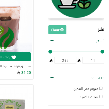
فلتر
Clear
السعر
إضافة لل
مسحوق قرفة عضوي 200 جم ابازير
32.20
حالة التوفر
متوفر في المخزن
نفذت الكمية