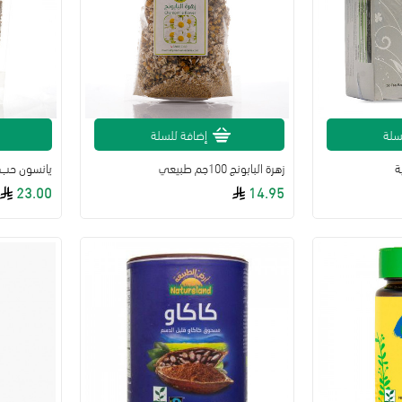
سلة
إضافة للسلة
ة
زهرة البابونج 100جم طبيعي
يانسون حب 200جم عضوي ابازي
23.00
14.95