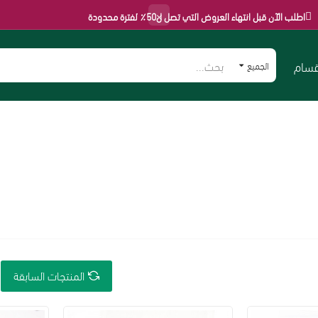
×
قبل انتهاء العروض التي تصل ل50٪ لفترة محدودة
قسام
الجميع
المنتجات السابقة