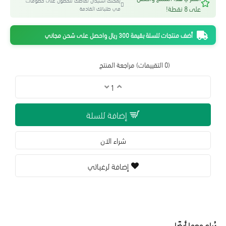
يمكنك استبدال نقاطك للحصول على خصومات
على 8 نقطة!
في طلباتك القادمة
أضف منتجات للسلة بقيمة 300 ريال واحصل على شحن مجاني
(0 التقييمات)
مراجعة المنتج
إضافة للسلة
شراء الان
إضافة لرغباتي
يُباع معها أيضًا