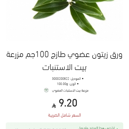
ورق زيتون عضوي طازج 100جم مزرعة
بيت الاستنبات
الموديل:
3000200822
الوزن:
100.00g
مزرعة بيت الاستنبات العضوي
9.20
السعر شامل الضريبة
اشتري هذا المنتج واحصل