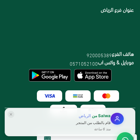
عنوان فرع الرياض
هاتف الفرع
920005389
موبايل & واتس اب
0571052100
Salwa
من
الرياض
قام بالطلب من المتجر
منذ 6 ساعة
الرقم الضريبي: