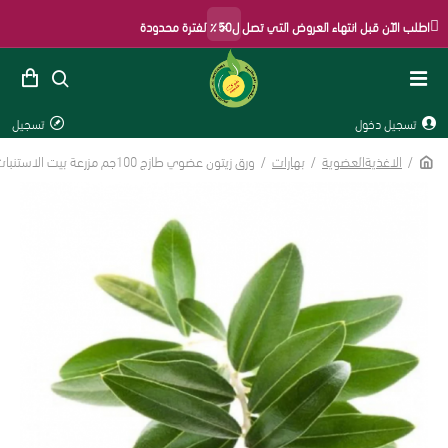
×
اطلب الآن قبل انتهاء العروض التي تصل ل50٪ لفترة محدودة
تسجيل دخول
تسجيل
الاغذيةالعضوية
بهارات
ورق زيتون عضوي طازج 100جم مزرعة بيت الاستنبات