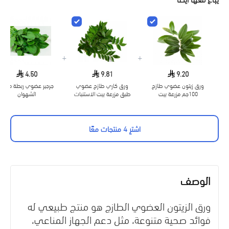
+
+
4.50
9.81
9.20
ورق زيتون عضوي طازج
ورق كاري طازج عضوي
جرجير عضوي ربطة مزرعة
100جم مزرعة بيت
طبق مزرعة بيت الاستنبات
الشهوان
الاستنبات
اشترِ 4 منتجات معًا
الوصف
ورق الزيتون العضوي الطازج
هو منتج طبيعي له
فوائد صحية متنوعة، مثل دعم الجهاز المناعي،