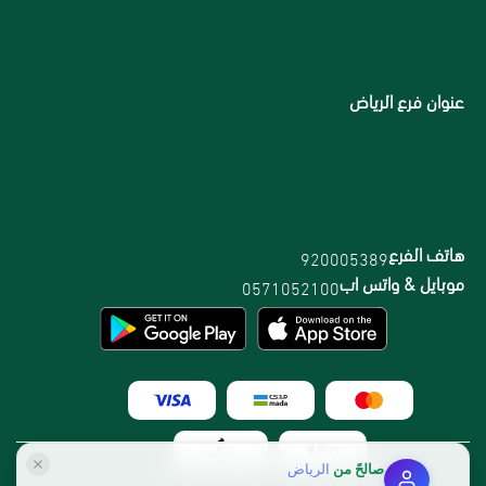
الاقسام
الشحن والتوصيل
عنوان فرع الرياض
هاتف الفرع
920005389
موبايل & واتس اب
0571052100
صالحً
من
الرياض