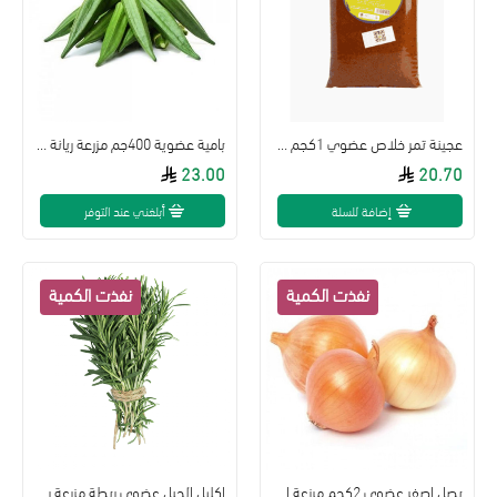
عجينة تمر خلاص عضوي 1كجم طبيعي 100% مزرعة ريانة
بامية عضوية 400جم مزرعة ريانة العضوية
23.00
20.70
إضافة للسلة
أبلغني عند التوفر
بصل اصفر عضوي 2كجم مرزعة الياسمين
اكليل الجبل عضوي ربطة مزرعة ريانة