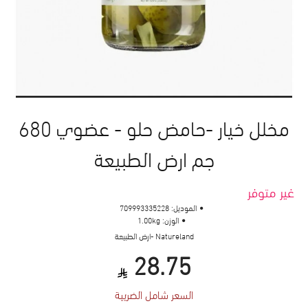
مخلل خيار -حامض حلو - عضوي 680
جم ارض الطبيعة
غير متوفر
الموديل:
709993335228
الوزن:
1.00kg
Natureland -ارض الطبيعة
28.75
السعر شامل الضريبة