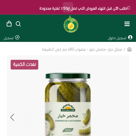
×
اطلب الآن قبل انتهاء العروض التي تصل ل50٪ لفترة محدودة
تسجيل دخول
تسجيل
مخلل خيار -حامض حلو - عضوي 680 جم ارض الطبيعة