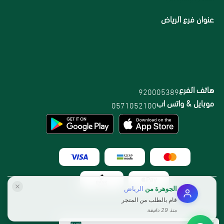
عنوان فرع الرياض
هاتف الفرع
920005389
موبايل & واتس اب
0571052100
الجوهرة
من
الرياض
قام بالطلب من المتجر
منذ 29 دقيقة
الرقم الضريبي: