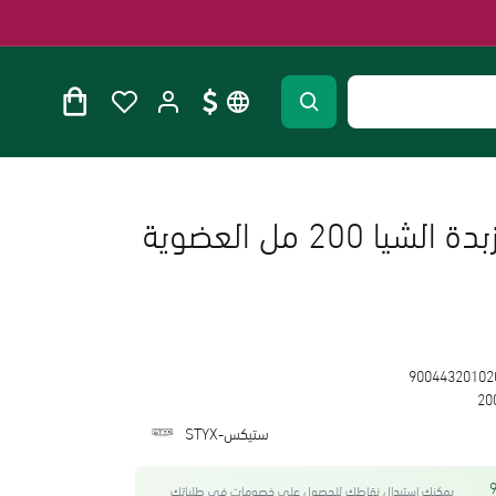
كريم الجسم من زبدة الشيا 200 مل العضوية
90044320102
20
ستيكس-STYX
واحصل على 99
يمكنك استبدال نقاطك للحصول على خصومات في طلباتك