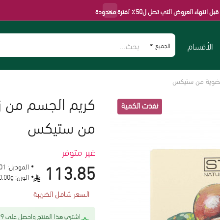
×
ض التي تصل ل50٪ لفترة محدودة
الأقسام
الجميع
من ستيكس
غير متوفر
113.85
الموديل:
01
الوزن:
0.00g
السعر شامل الضريبة
اشتري هذا المنتج 