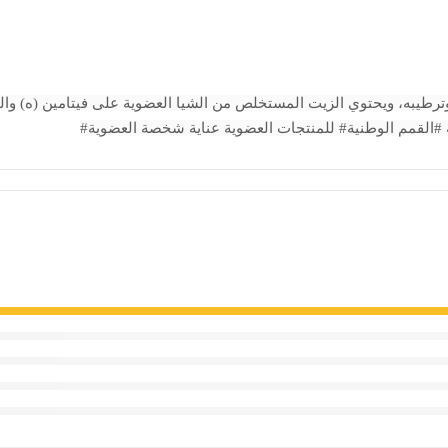
سم وترطيبه، ويحتوي الزيت المستخلص من الشيا العضوية على فيتامين (ه) والم
ه #القمم الوطنية# للمنتجات العضوية عناية شخصة العضوية#