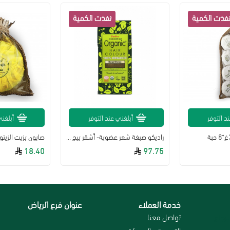
د التوفر
أبلغني عند التوفر
أبلغني
راديكو صبغة شعر عضوية- أشقر بيج - 100 غرام
صابون بزيت الزيتون وز
18.40
97.75
خدمة العملاء
عنوان فرع الرياض
رجاع
تواصل معنا