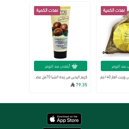
 عند التوفر
أبلغني عند التوفر
يت الغار 140جم
كريم اليدين من زبدة الشيا 70مل عضوي من ستيكس
79.35