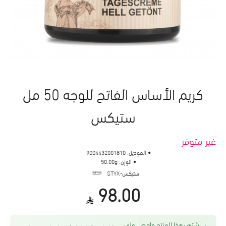
كريم الأساس الفاتح للوجه 50 مل
ستيكس
غير متوفر
الموديل:
9004432001810
الوزن:
50.00g
ستيكس-STYX
98.00
اشتري هذا المنتج واحصل على