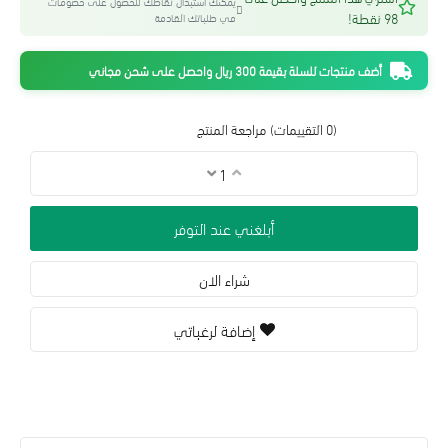
يمكنك استبدال نقاطك للحصول على خصومات
98 نقطة!
في طلباتك القادمة
أضف منتجات للسلة بقيمة 300 ريال واحصل على شحن مجاني
(0 التقييمات)
مراجعة المنتج
أبلغني عند التوفر
شراء الان
إضافة لرغباتي