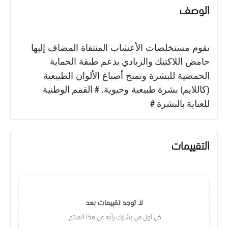
الوصف
تقوم مستخلصات الأعشاب المنتقاة المضاف إليها
حامض
اللاكتيك
بدعم طبقة
الحماية
والزبادي
الحمضية
للبشرة
وتمنح أصباغ الألوان الطبيعية
(
كاللايم
طبيعية وحيوية
) بشرة
. # القمم الوطنية
للعناية بالبشرة #
التقييمات
لا توجد تقييمات بعد
كن أول من يشارك رأيه عن هذا المنتج.