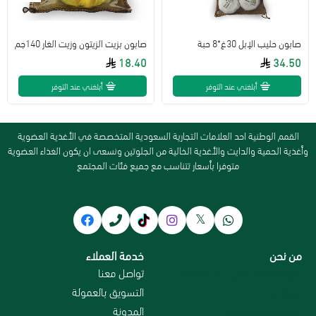
صابون حليب الإبل 30غ*8 حبة
صابون بزيت الزيتون وزيت الغار 140جم
18.40
34.50
أبلغني عند التوفر
أبلغني عند التوفر
القمم الوطنية احد العلامات التجارية السعودية المتخصصة في الأغذية العضوية
وأغذية الحمية والدايت والأغذية الخالية من الجلوتين ونسعى ان يكون الغذاء العضوية
متوفرا بأسعار تتناسب مع جميع فئات المجتمع
من نحن
خدمة العملاء
سياسة الاستبدال و الاسترجاع
تواصل معنا
من نحن
التسويق بالعمولة
سياسة الخصوصية
المدونة