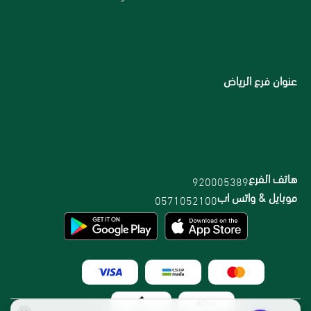
الاسترداد والاسترجاع
الاقسام
الشحن والتوصيل
عنوان فرع الرياض
هاتف الفرع
920005389
موبايل & واتس اب
0571052100