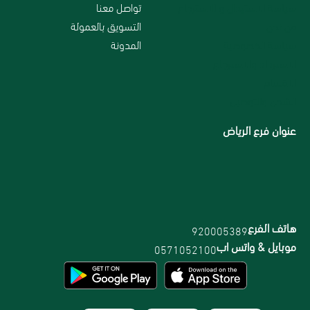
سياسة الاستبدال و الاسترجاع
تواصل معنا
من نحن
التسويق بالعمولة
سياسة الخصوصية
المدونة
الاسترداد والاسترجاع
الاقسام
الشحن والتوصيل
عنوان فرع الرياض
هاتف الفرع
920005389
موبايل & واتس اب
0571052100