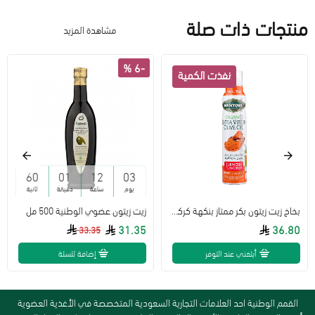
منتجات ذات صلة
مشاهدة المزيد
-6 %
60
01
12
03
يوم
ساعة
دقيقة
ثانية
بخاخ زيت زيتون بكر ممتاز بنكهة كركم خالي من الجلوتين عضوي 200 مل - مانتوفا
زيت زيتون عضوي الوطنية 500 مل
31.35
36.80
33.35
أبلغني عند التوفر
إضافة للسلة
القمم الوطنية احد العلامات التجارية السعودية المتخصصة في الأغذية العضوية