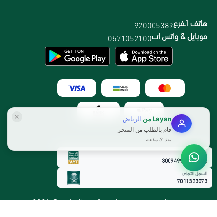
هاتف الفرع
920005389
موبايل & واتس اب
0571052100
Layan
من
الرياض
قام بالطلب من المتجر
منذ 3 ساعة
الرقم الضريبي:
300949912800003
السجل التجاري
7011323073
جميع الحقوق محفوظة لمتجر القمم الوطنية @ 2026
طور بواسطة
متجرة
زيت زيتون عضوي 500مل - Native