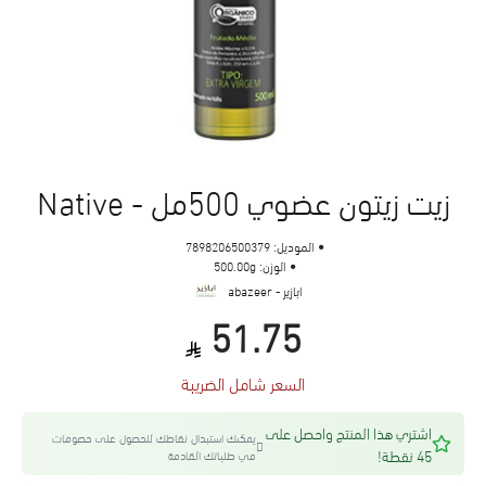
زيت زيتون عضوي 500مل - Native
الموديل:
7898206500379
الوزن:
500.00g
ابازير - abazeer
51.75
السعر شامل الضريبة
اشتري هذا المنتج واحصل على
يمكنك استبدال نقاطك للحصول على خصومات
45 نقطة!
في طلباتك القادمة