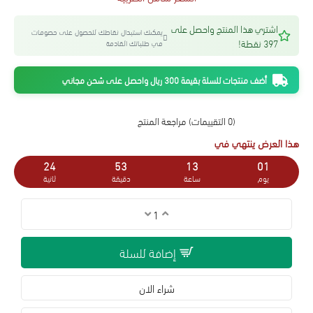
اشتري هذا المنتج واحصل على
يمكنك استبدال نقاطك للحصول على خصومات
397 نقطة!
في طلباتك القادمة
أضف منتجات للسلة بقيمة 300 ريال واحصل على شحن مجاني
(0 التقييمات)
مراجعة المنتج
هذا العرض ينتهي في
23
53
13
01
يوم
ساعة
دقيقة
ثانية
إضافة للسلة
شراء الان