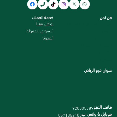
من نحن
خدمة العملاء
سياسة الاستبدال و الاسترجاع
تواصل معنا
من نحن
التسويق بالعمولة
سياسة الخصوصية
المدونة
الاسترداد والاسترجاع
الاقسام
الشحن والتوصيل
عنوان فرع الرياض
هاتف الفرع
920005389
موبايل & واتس اب
0571052100