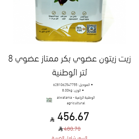
زيت زيتون عضوي بكر ممتاز عضوي 8
لتر الوطنية
الموديل:
6281062547755
الوزن:
8.00kg
الوطنية الزراعية - alwatania
agricultural
456.67
480.70
السعر شامل الضريبة