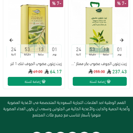
-7 %
-7 %
23
53
13
01
23
53
13
01
يوم
ساعة
دقيقة
ثانية
يوم
ساعة
دقيقة
ثانية
زيت زيتون الجوف عضوي بكر ممتاز "جالون" - 4 لتر
زيت زيتون عضوي الجوف تنك 1 لتر
64.17
237.43
69.00
255.30
إضافة للسلة
إضافة للسلة
القمم الوطنية احد العلامات التجارية السعودية المتخصصة في الأغذية العضوية
وأغذية الحمية والدايت والأغذية الخالية من الجلوتين ونسعى ان يكون الغذاء العضوية
متوفرا بأسعار تتناسب مع جميع فئات المجتمع