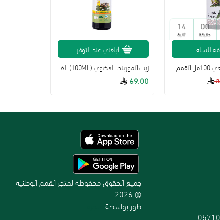
13
00
دقيقة
ثانية
فة للسلة
أبلغني عند التوفر
زيت الخروع الطبيعي 100مل القمم الوطنية
زيت المورينجا العضوي (100ML) القمم
69.00
3
جميع الحقوق محفوظة لمتجر القمم الوطنية
@ 2026
طور بواسطة
متجرة
05710