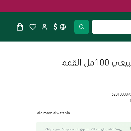
زيت الخزامى الطبيعي 100مل القمم
628100089
alqimam alwatania
واحصل على 18
يمكنك استبدال نقاطك للحصول على خصومات في طلباتك