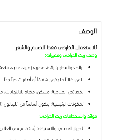
الوصف
للاستعمال الخارجي فقط للجسم والشعر
وصف زيت الخزامى ومميزاته:
الرائحة والمظهر: رائحة عطرية زهرية، عذبة، منع
اللون: غالباً ما يكون شفافاً أو أصفر شاحباً جداً.
الخصائص العلاجية: مسكن، مضاد للالتهابات، مطه
المكونات الرئيسية: يتكون أساساً من اللينالول (Linalool) وأسيتات الليناليل (Linalyl acetate).
فوائد واستخدامات زيت الخزامى:
للجهاز العصبي والاسترخاء: يُستخدم في العلاج بالروائح (Aromatherapy) لتقليل التوتر، القلق، و
للبشرة: يهدئ البشرة المتهيجة والحساسة، يعا