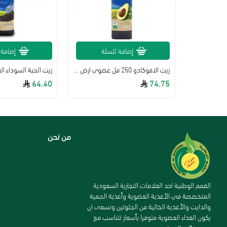
لتوفر
إضافة للسلة
إضافة 
زيت المورينجا العضوي (100ML) القمم
زيت الافوكادو 250 مل عضوي ارض الطبيعة
64.40
74.75
من نحن
سياسة الاستبدال و الاست
من نحن
سياسة الخصوصية
القمم الوطنية احد العلامات التجارية السعودية
الاسترداد والاسترجاع
المتخصصة في الأغذية العضوية وأغذية الحمية
الاقسام
والدايت والأغذية الخالية من الجلوتين ونسعى ان
الشحن والتوصيل
يكون الغذاء العضوية متوفرا بأسعار تتناسب مع