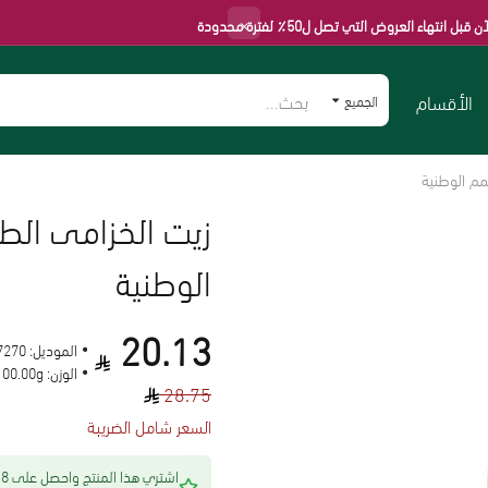
×
عروض التي تصل ل50٪ لفترة محدودة
الأقسام
الجميع
الوطنية
20.13
الموديل:
7270
الوزن:
100.00g
28.75
السعر شامل الضريبة
اشتري هذا المنتج 