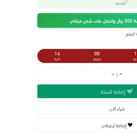
القادمة
جاني
المنتج
13
00
1
عة
دقيقة
ثانية
إضافة للسلة
شراء الان
إضافة لرغباتي