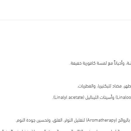
شة، وأحياناً مع لمسة كافورية خفيفة.
ر، مضاد للبكتيريا، والفطريات.
تحسين جودة النوم.
لج حب الشباب، ويساعد في التئام الجروح والحروق البسيطة بفضل خصائصه الم