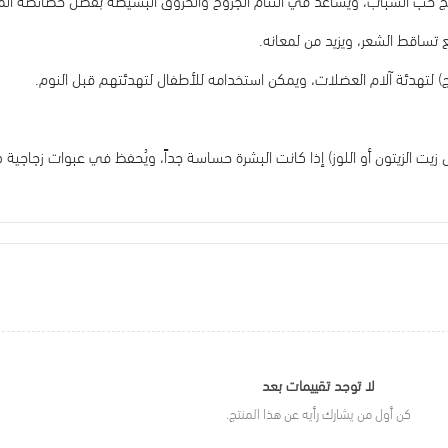
 تساقط الشعر، ويزيد من لمعانه.
 لتهدئة آلام العضلات، ويمكن استخدامه للأطفال لتهدئتهم قبل النوم.
 زيت الزيتون أو اللوز) إذا كانت البشرة حساسة جداً، ويُحفظ في عبوات زجاجية د
لا توجد تقييمات بعد
كن أول من يشارك رأيه عن هذا المنتج.