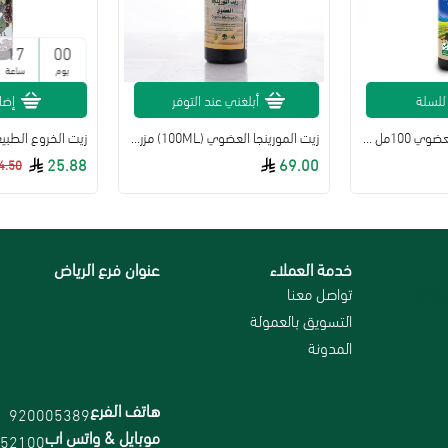
17
00
يوم
ساعة
للسلة
أبلغني عند التوفر
إضا
زيت الحبة السوداء العضوي 100مل ارض الطبيعة
زيت المورينجا العضوي (100ML) مزرعة انهر العطاء
25.88
69.00
4.50
خدمة العملاء
عنوان فرع الرياض
رجاع
تواصل معنا
التسويق بالعمولة
المدونة
هاتف الفرع
920005389
موبايل & واتس اب
52100