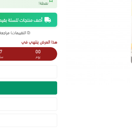
نقطة!
أضف منتجات للسلة بقيمة 300 ريال واحصل على شحن م
(0 التقييمات)
مراجعة 
هذا العرض ينتهي في
7
00
يوم
سا