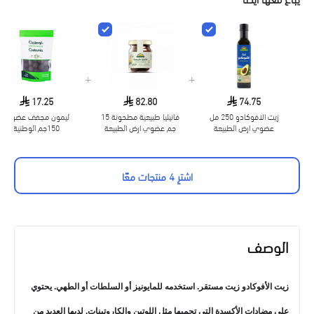
+
+
17.25
82.80
74.75
زيت الافوكادو 250 مل
فانيليا طبيعية مطحونة 15
ليمون مجفف عضوي
عضوي ارض الطبيعة
جم عضوي ارض الطبيعة
150جم الوطنية
اشترِ 4 منتجات معًا
الوصف
زيت الأفوكادو زيت مستقر. استخدمه للمايونيز أو السلطات أو الطهي. يحتوي
على مضادات الأكسدة التي تحميها مثل اللوتين والكاروتينات. لديها العديد من