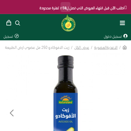
×
اطلب الآن قبل انتهاء العروض التي تصل ل50٪ لفترة محدودة
تسجيل دخول
تسجيل
الاغذيةالعضوية
عرض الكل
زيت الافوكادو 250 مل عضوي ارض الطبيعة