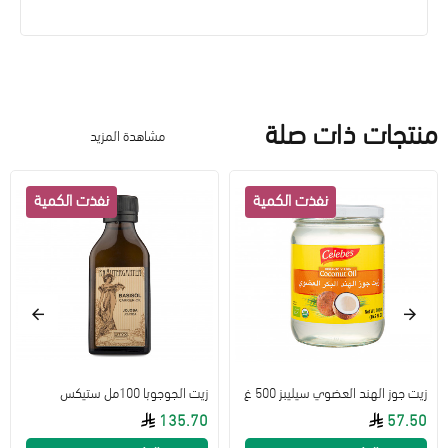
منتجات ذات صلة
مشاهدة المزيد
زيت جوز الهند العضوي سيليبز 500 غ
زيت الجوجوبا 100مل ستيكس
135.70
57.50