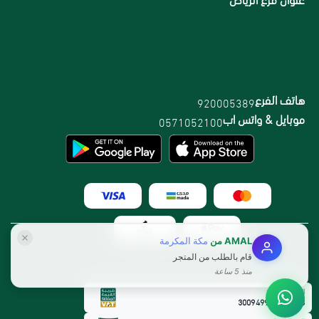
هاتف الفرع
920005389
موبايل & واتس اب
0571052100
AMAL
من
مكة المكرمة
قام بالطلب من المتجر
منذ 5 ساعة
الرقم الضريبي:
300949912800003