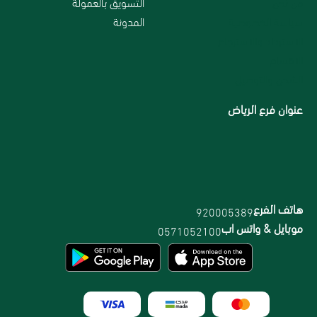
من نحن
التسويق بالعمولة
سياسة الخصوصية
المدونة
الاسترداد والاسترجاع
الاقسام
الشحن والتوصيل
عنوان فرع الرياض
هاتف الفرع
920005389
موبايل & واتس اب
0571052100