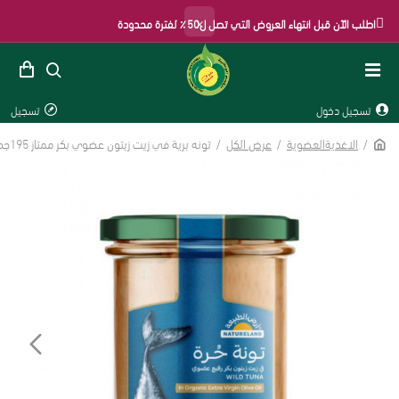
×
اطلب الآن قبل انتهاء العروض التي تصل ل50٪ لفترة محدودة
تسجيل دخول
تسجيل
الاغذيةالعضوية
عرض الكل
تونه برية في زيت زيتون عضوي بكر ممتاز 195جم ارض الطبيعة