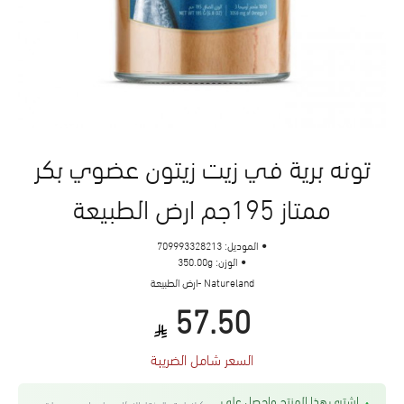
تونه برية في زيت زيتون عضوي بكر
ممتاز 195جم ارض الطبيعة
الموديل:
709993328213
الوزن:
350.00g
Natureland -ارض الطبيعة
57.50
السعر شامل الضريبة
اشتري هذا المنتج واحصل على