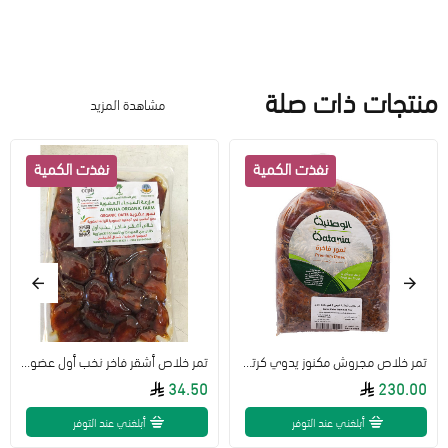
منتجات ذات صلة
مشاهدة المزيد
تمر خلاص مجروش مكنوز يدوي كرتون 1 كجم *8 أكياس الوطنية طبيعي
تمر خلاص أشقر فاخر نخب أول عضوي ( مجروش ) 1 كجم مزرعة الفيحاء
34.50
230.00
أبلغني عند التوفر
أبلغني عند التوفر