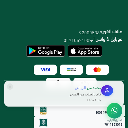
هاتف الفرع
920005389
موبايل & واتس اب
0571052100
محمد
من
الرياض
قام بالطلب من المتجر
منذ 1 ساعة
الرقم الضريبي:
300949912800003
السجل التجاري
7011323073