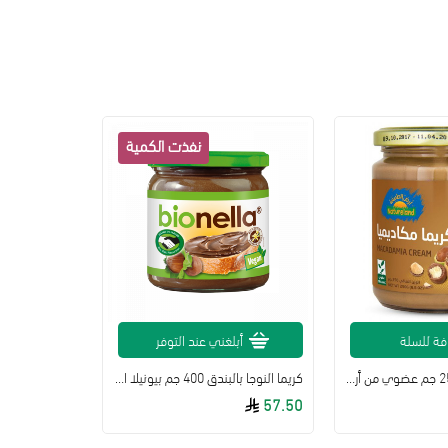
فة للسلة
أبلغني عند التوفر
كريما مكاديميا 250 جم عضوي من أرض الطبيعة
كريما النوجا بالبندق 400 جم بيونيلا ارض الطبيعة
57.50