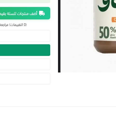
أضف منتجات للسلة بقيمة 300 ريال واحصل على شحن م
(0 التقييمات)
مراجعة 