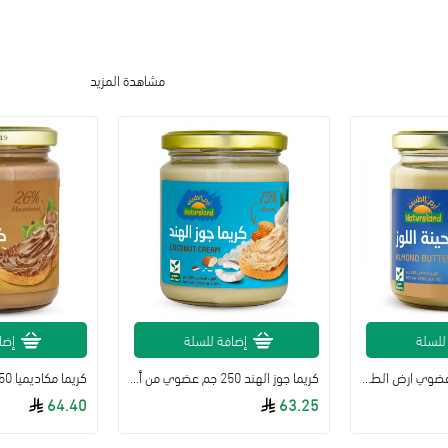
مشاهدة المزيد
للسلة
إضافة للسلة
إضا
طحينة اللوز 250جم عضوي ارض الطبيعة
كريما جوز الهند 250 جم عضوي من أرض الطبيعة
64.40
63.25