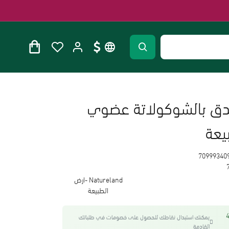
بندق بالشوكولاتة عضوي
70999340
Natureland -ارض
الطبيعة
واحصل على 42
يمكنك استبدال نقاطك للحصول على خصومات في طلباتك
القادمة