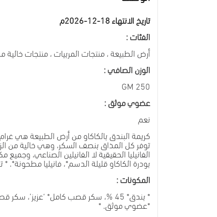
تاريخ الانتهاء 18-12-2026م
الفئات :
أرض الطبيعة ، منتجات المربيات ، منتجات خالية م
الوزن الصافي :
GM
250
عضوي موثق :
نعم
كريمة البندق بالكاكاو من أرض الطبيعة هي غرام ا
الفانيليا الحقيقية لا الفانيلين الصناعي، وجميع
بودرة الكاكاو قليلة الدسم*، فانيليا مطحونة*. *
المكونات :
* بندق* 45 %، سكر قصب كامل* ‘عزيز’، س
*عضوي موثق. *