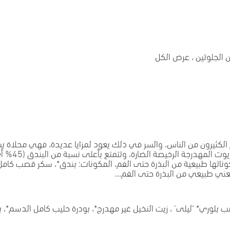
ن الجلوتين ، عرض الكل
لكثيرون من الناس، والسر في ذلك يعود لمزايا عديدة، فهي محلاة بسكر 
 مكوناتها طبيعية من البذرة حتى الفم، المكونات: بندق*، سكر قصب كام
 تعني طبيعي من البذرة حتى الفم...
كر قصب بلوري* ‘ليلى’ ، زيت النخيل غير مهدرج*، بودرة حليب كامل الدسم*، 