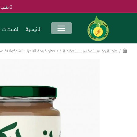
اطلب الآن قبل انتهاء 
الرئيسية
المنتجات
طحينة وكريما المكسرات العضوية
بندكاو كريمة البندق بالشوكولاتة عضوي 250جم ارض 