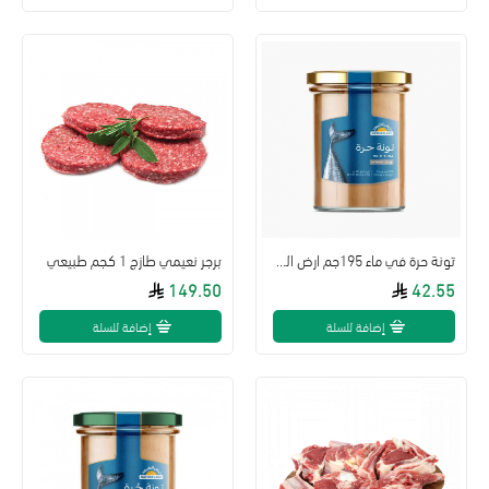
تونة حرة في ماء 195جم ارض الطبيعة
برجر نعيمي طازج 1 كجم طبيعي
149.50
42.55
إضافة للسلة
إضافة للسلة