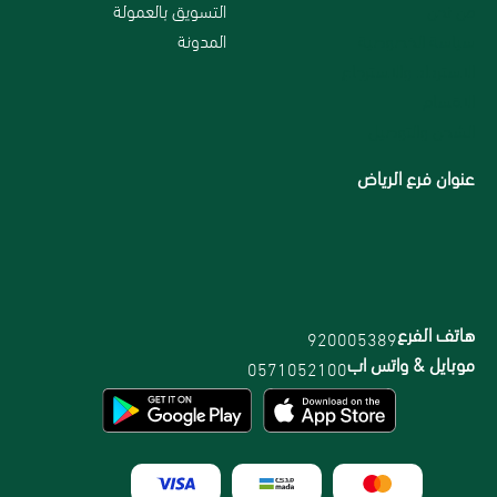
من نحن
التسويق بالعمولة
سياسة الخصوصية
المدونة
الاسترداد والاسترجاع
الاقسام
الشحن والتوصيل
عنوان فرع الرياض
هاتف الفرع
920005389
موبايل & واتس اب
0571052100