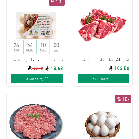
-10 %
25
54
10
00
يوم
ساعة
دقيقة
ثانية
لحم حاشي بلدي لباني 1 كجم بدون عظم
بيض بلدي عضوي طبق 6 حبة مزرعة الياسمين
18.63
103.50
20.70
إضافة للسلة
إضافة للسلة
-10 %