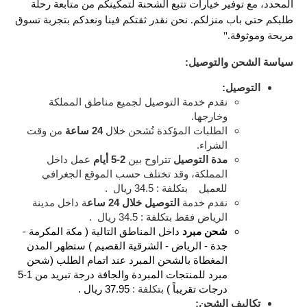
المحدد، مع توفير خيارات تتبع الشحنة لتمكينكم من متابعة رحلة 
طلبكم حتى باب منزلكم. نحن نقدر ثقتكم فينا ونعدكم بتجربة تسوق 
مريحة وموثوقة."
سياسة الشحن والتوصيل:
التوصيل:
نقدم خدمة التوصيل لجميع مناطق المملكة 
وخارجها.
الطلبات المؤكدة تُشحن خلال 
24 ساعة
 من وقت 
الشراء.
مدة التوصيل
 تتراوح بين 
2-5 أيام
 عمل داخل 
المملكة، وقد تختلف حسب الموقع الجغرافي 
للعميل    بتكلفة : 34.5 ريال  .
نقدم خدمة 
التوصيل خلال 24 ساع
ة داخل مدينة 
الرياض فقط بتكلفة : 34.5 ريال  . 
شحن مبرد
 داخل المناطق التالية ( مكة المكرمة - 
جدة - الرياض - الشرقية القصيم ) ستظهر المدن 
المغطاة بالشحن المبرد عند اتمام الطلب (شحن 
مبرد للمنتجات المبردة والجافة درجة تبريد من 1-5 
درجات تقريباً ) 
بتكلفة :
 37.95 ريال . 
تكاليف الشحن: