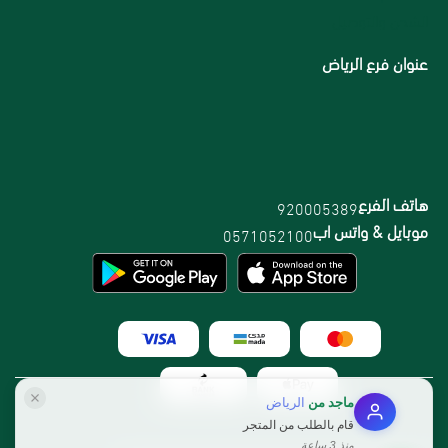
الشحن والتوصيل
عنوان فرع الرياض
هاتف الفرع
920005389
موبايل & واتس اب
0571052100
ماجد
من
الرياض
قام بالطلب من المتجر
منذ 3 ساعة