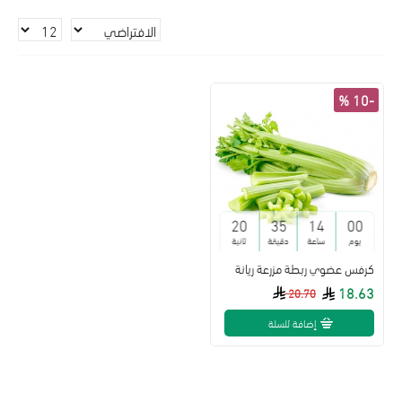
-10 %
20
35
14
00
يوم
ساعة
دقيقة
ثانية
كرفس عضوي ربطة مزرعة ريانة
18.63
20.70
إضافة للسلة