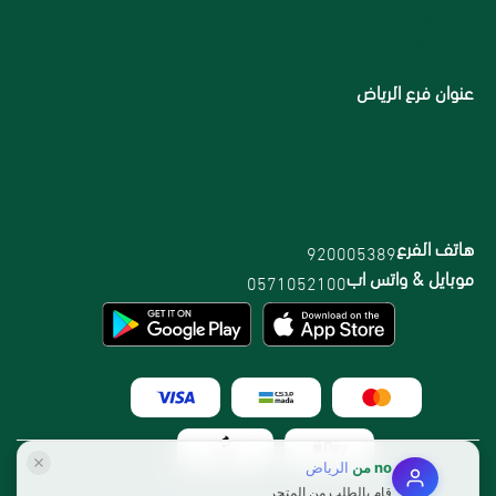
الاقسام
الشحن والتوصيل
عنوان فرع الرياض
هاتف الفرع
920005389
موبايل & واتس اب
0571052100
no
من
الرياض
قام بالطلب من المتجر